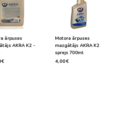
a ārpuses
Motora ārpuses
tājs AKRA K2 -
mazgātājs AKRA K2
sprejs 700ml
0€
4,00€