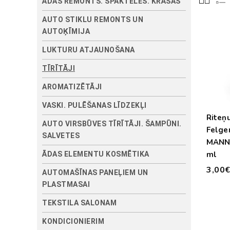
ĀDAS REMONTS. ŠPAKTELES. KRĀSAS
AUTO STIKLU REMONTS UN
AUTOĶĪMIJA
LUKTURU ATJAUNOŠANA
TĪRĪTĀJI
AROMATIZĒTĀJI
VASKI. PULĒŠANAS LĪDZEKĻI
Riteņu
AUTO VIRSBŪVES TĪRĪTĀJI. ŠAMPŪNI.
Felge
SALVETES
MANN
ml
ĀDAS ELEMENTU KOSMĒTIKA
3,00
AUTOMAŠĪNAS PANEĻIEM UN
PLASTMASAI
TEKSTILA SALONAM
KONDICIONIERIM