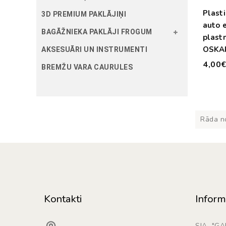
Plasti
3D PREMIUM PAKLĀJIŅI
auto 
BAGĀŽNIEKA PAKLĀJI FROGUM
plast
OSKAR
AKSESUĀRI UN INSTRUMENTI
4,00
BREMŽU VARA CAURULES
Rāda no
Kontakti
Inform
SIA "G