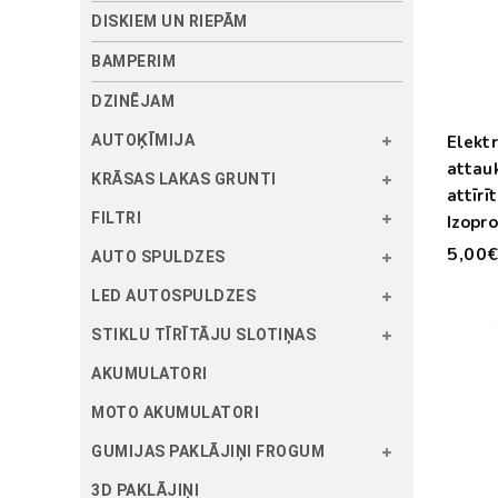
DISKIEM UN RIEPĀM
BAMPERIM
DZINĒJAM
Elektr
AUTOĶĪMIJA
attauk
KRĀSAS LAKAS GRUNTI
attīrīt
FILTRI
Izopro
99 Cl
5,00
AUTO SPULDZES
LED AUTOSPULDZES
STIKLU TĪRĪTĀJU SLOTIŅAS
AKUMULATORI
MOTO AKUMULATORI
GUMIJAS PAKLĀJIŅI FROGUM
3D PAKLĀJIŅI