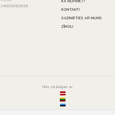
KĀ NOPIRKT?
: LV40103922019
KONTAKTI
SAZINIETIES AR MUMS
ZĪMOLI
Mēs strādājam ar
© Copyright 2014 - 2026 | Automarket.lv