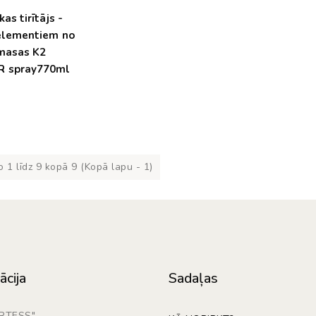
kas tirītājs -
elementiem no
masas K2
 spray770ml
€
 1 līdz 9 kopā 9 (Kopā lapu - 1)
ācija
Sadaļas
ARTESS"