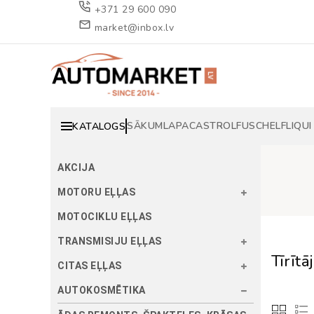
+371 29 600 090
market@inbox.lv
SĀKUMLAPA
CASTROL
FUSCH
ELF
LIQUI
KATALOGS
AKCIJA
MOTORU EĻĻAS
MOTOCIKLU EĻĻAS
TRANSMISIJU EĻĻAS
Tīrītāj
CITAS EĻĻAS
AUTOKOSMĒTIKA