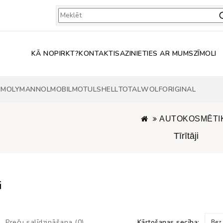
KĀ NOPIRKT?
KONTAKTI
SAZINIETIES AR MUMS
ZĪMOLI
 MOLY
MANNOL
MOBIL
MOTUL
SHELL
TOTAL
WOLF
ORIGINAL
AUTOKOSMĒTI
Tīrītāji
i
Preču salīdzināšana (0)
Kārtošanas secība:
Bez