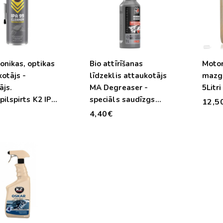
onikas, optikas
Bio attīrīšanas
Motor
otājs -
līdzeklis attaukotājs
mazgā
ājs.
MA Degreaser -
5Litri
pilspirts K2 IPA
speciāls saudīzgs
12,5
eaner 400ml
ttīrīšanas līdzeklis -
€
4,40€
1000ml