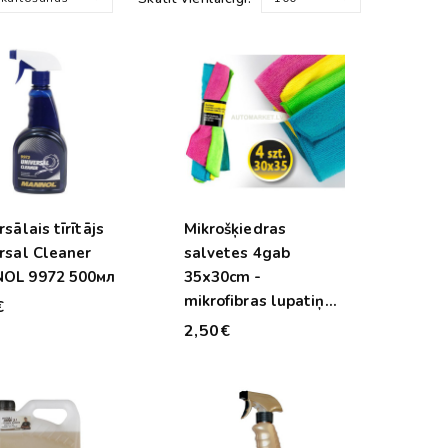
sālais tīrītājs
Mikrošķiedras
rsal Cleaner
salvetes 4gab
MANNOL 9972 500мл
35x30cm -
mikrofibras lupatiņas
€
MA97-028
2,50€