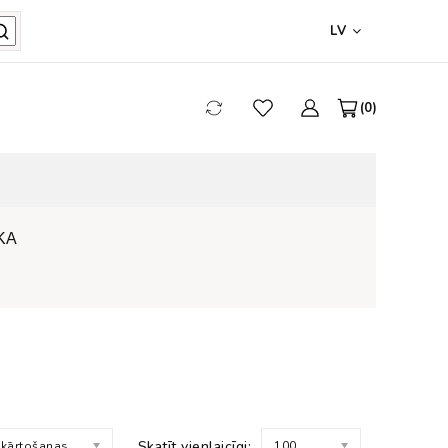
LV
0
KA
Skatīt vienlaicīgi:
 kārtošanas
100