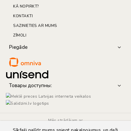
KĀ NOPIRKT?
KONTAKTI
SAZINIETIES AR MUMS
ZĪMOLI
Piegāde
Товары доступны:
Mēs strādājam ar
Sīkfaili palīdz mums sniegt pakalpojumus, un daži