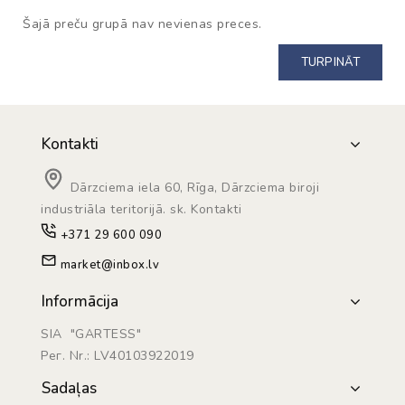
Šajā preču grupā nav nevienas preces.
TURPINĀT
Kontakti
Dārzciema iela 60, Rīga, Dārzciema biroji
industriāla teritorijā. sk. Kontakti
+371 29 600 090
market@inbox.lv
Informācija
SIA "GARTESS"
Рег. Nr.: LV40103922019
Sadaļas