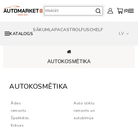
0
SĀKUMLAPA
CASTROL
FUSCH
ELF
LV
KATALOGS
AUTOKOSMĒTIKA
AUTOKOSMĒTIKA
Ādas
Auto stiklu
remonts.
remonts un
Špakteles.
autoķīmija
Krāsas