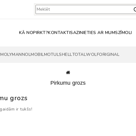
KĀ NOPIRKT?
KONTAKTI
SAZINIETIES AR MUMS
ZĪMOLI
 MOLY
MANNOL
MOBIL
MOTUL
SHELL
TOTAL
WOLF
ORIGINAL
Pirkumu grozs
mu grozs
gaidām ir tukšs!