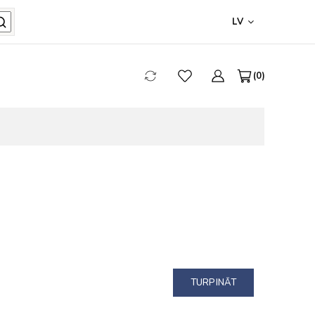
LV
0
TURPINĀT