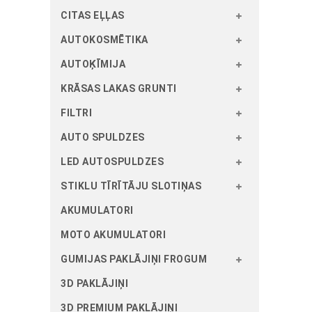
CITAS EĻĻAS
AUTOKOSMĒTIKA
AUTOĶĪMIJA
KRĀSAS LAKAS GRUNTI
FILTRI
AUTO SPULDZES
LED AUTOSPULDZES
STIKLU TĪRĪTĀJU SLOTIŅAS
AKUMULATORI
MOTO AKUMULATORI
GUMIJAS PAKLĀJIŅI FROGUM
3D PAKLĀJIŅI
3D PREMIUM PAKLĀJIŅI