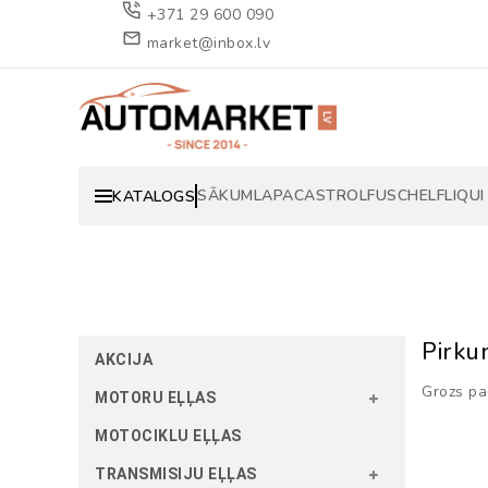
+371 29 600 090
market@inbox.lv
SĀKUMLAPA
CASTROL
FUSCH
ELF
LIQUI
KATALOGS
Pirku
AKCIJA
Grozs pa
MOTORU EĻĻAS
MOTOCIKLU EĻĻAS
TRANSMISIJU EĻĻAS