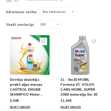
Kārtošanas secība:
Bez kārtošanas
Skatīt vienlaicīgi:
100
Dzinēja skalotājs
1L - 0w20 MOBIL
priekš eļļas maiņas
Formula VC VOLVO
CASTROL ENGINE
CARS MOBIL SUPER
SHAMPOO Motor
3000 motoreļļa 0w-20
Flush 10min. 300ml
5,00€
11,40€
IELIKT GROZĀ
IELIKT GROZĀ