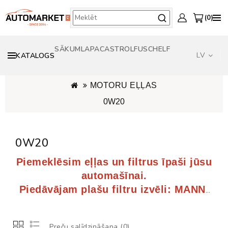
0
SĀKUMLAPA
CASTROL
FUSCH
ELF
LV
KATALOGS
ORIĢINĀLAS EĻĻAS - OPEL GENERAL MOTORS - BMW - TOYOTA - VW AUDI
MOTORU EĻĻAS
0W20
0W20
Piemeklēsim eļļas un filtrus īpaši jūsu
automašīnai.
Piedāvājam plašu filtru izvēli: MANN,
FILTRON, BOSCH, KNECHT, MAHLE.
Preču salīdzināšana (0)