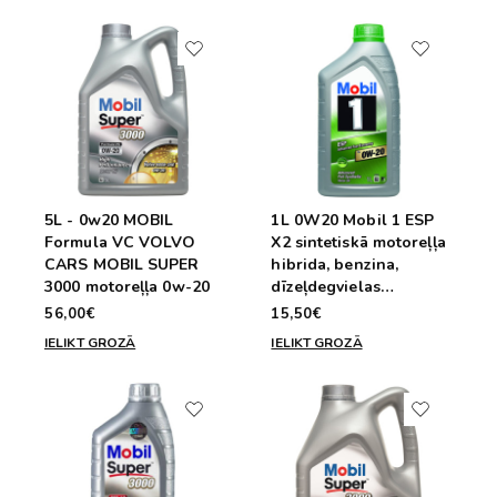
5L - 0w20 MOBIL
1L 0W20 Mobil 1 ESP
Formula VC VOLVO
X2 sintetiskā motoreļļa
CARS MOBIL SUPER
hibrida, benzina,
3000 motoreļļa 0w-20
dīzeļdegvielas
automašīnam 0W-20
56,00€
15,50€
Hybrid
IELIKT GROZĀ
IELIKT GROZĀ