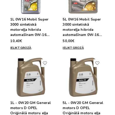
1L 0W16 Mobil Super
5L 0W16 Mobil Super
3000 sintetiskā
3000 sintetiskā
motoreļļa hibrida
motoreļļa hibrida
automašīnam 0W-16
automašīnam 0W-16
Hybrid
Hybrid
10,40€
50,00€
IELIKT GROZĀ
IELIKT GROZĀ
1L - 0W20 GM General
5L - 0W20 GM General
motors D OPEL
motors D OPEL
Oriģinālā motoru eļļa
Oriģinālā motoru eļļa