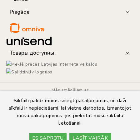
Piegāde
Товары доступны:
Mēs strādājam ar
Sīkfaili palīdz mums sniegt pakalpojumus, un daži
sīkfaili ir nepieciešami, lai vietne darbotos. Izmantojot
mūsu pakalpojumus, jūs piekrītat mūsu sīkfailu
lietošanai.
© Copyright 2014 - 2026 | Automarket.lv
Privātuma politika
ES SAPROTU
LASĪT VAIRĀK
Lietošanas noteikumi