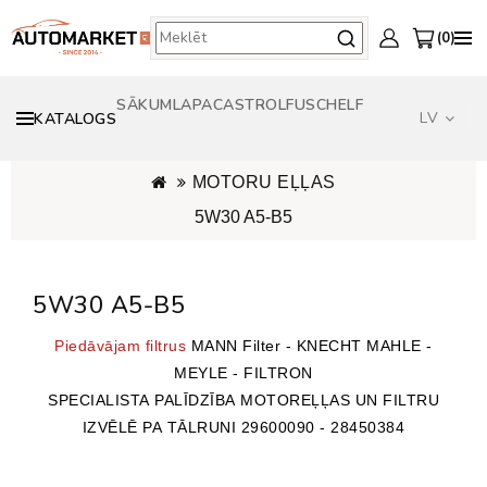
0
SĀKUMLAPA
CASTROL
FUSCH
ELF
LV
KATALOGS
ORIĢINĀLAS EĻĻAS - OPEL GENERAL MOTORS - BMW - TOYOTA - VW AUDI
MOTORU EĻĻAS
5W30 A5-B5
5W30 A5-B5
Piedāvājam filtrus
MANN Filter - KNECHT MAHLE -
MEYLE - FILTRON
SPECIALISTA PALĪDZĪBA MOTOREĻĻAS UN FILTRU
IZVĒLĒ PA TĀLRUNI 29600090 - 2
8450384