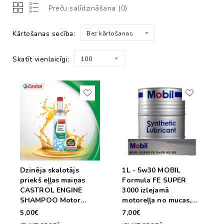
Preču salīdzināšana (0)
Kārtošanas secība:
Bez kārtošanas
Skatīt vienlaicīgi:
100
Dzinēja skalotājs
1L - 5w30 MOBIL
priekš eļļas maiņas
Formula FE SUPER
CASTROL ENGINE
3000 izlejamā
SHAMPOO Motor
motoreļļa no mucas,
Flush 10min. 300ml
plastmasas traukā
5,00€
7,00€