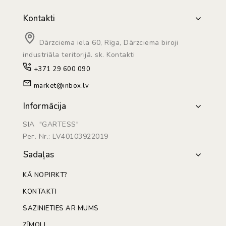
Kontakti
Dārzciema iela 60, Rīga, Dārzciema biroji
industriāla teritorijā. sk. Kontakti
+371 29 600 090
market@inbox.lv
Informācija
SIA "GARTESS"
Рег. Nr.: LV40103922019
Sadaļas
KĀ NOPIRKT?
KONTAKTI
SAZINIETIES AR MUMS
ZĪMOLI