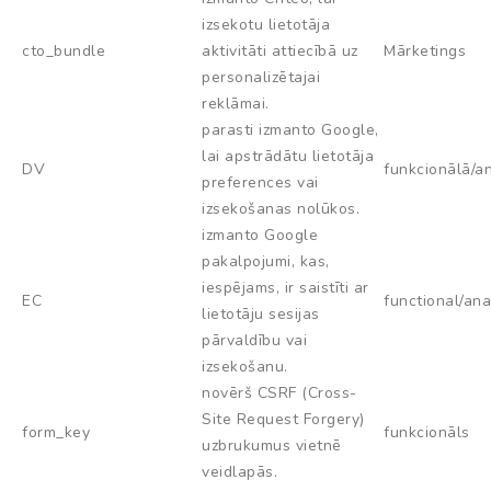
izsekotu lietotāja
cto_bundle
aktivitāti attiecībā uz
Mārketings
personalizētajai
reklāmai.
parasti izmanto Google,
lai apstrādātu lietotāja
DV
funkcionālā/an
preferences vai
izsekošanas nolūkos.
izmanto Google
pakalpojumi, kas,
iespējams, ir saistīti ar
EC
functional/ana
lietotāju sesijas
pārvaldību vai
izsekošanu.
novērš CSRF (Cross-
Site Request Forgery)
form_key
funkcionāls
uzbrukumus vietnē
veidlapās.