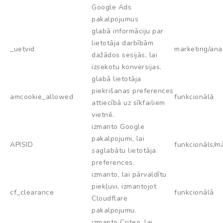
Google Ads
pakalpojumus
glabā informāciju par
lietotāja darbībām
_uetvid
marketing/anal
dažādos sesijās, lai
izsekotu konversijas.
glabā lietotāja
piekrišanas preferences
amcookie_allowed
funkcionālā
attiecībā uz sīkfailiem
vietnē.
izmanto Google
pakalpojumi, lai
APISID
funkcionāls/m
saglabātu lietotāja
preferences.
izmanto, lai pārvaldītu
piekļuvi, izmantojot
cf_clearance
funkcionālā
Cloudflare
pakalpojumu.
izmanto Criteo, lai