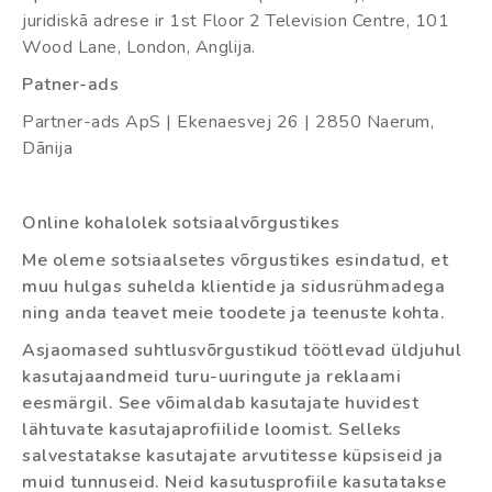
juridiskā adrese ir 1st Floor 2 Television Centre, 101
Wood Lane, London, Anglija.
Patner-ads
Partner-ads ApS | Ekenaesvej 26 | 2850 Naerum,
Dānija
Online kohalolek sotsiaalvõrgustikes
Me oleme sotsiaalsetes võrgustikes esindatud, et
muu hulgas suhelda klientide ja sidusrühmadega
ning anda teavet meie toodete ja teenuste kohta.
Asjaomased suhtlusvõrgustikud töötlevad üldjuhul
kasutajaandmeid turu-uuringute ja reklaami
eesmärgil. See võimaldab kasutajate huvidest
lähtuvate kasutajaprofiilide loomist. Selleks
salvestatakse kasutajate arvutitesse küpsiseid ja
muid tunnuseid. Neid kasutusprofiile kasutatakse