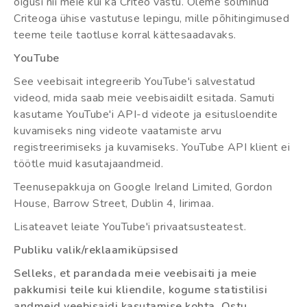
õigusi nii meie kui ka Criteo vastu. Oleme sõlminud
Criteoga ühise vastutuse lepingu, mille põhitingimused
teeme teile taotluse korral kättesaadavaks.
YouTube
See veebisait integreerib YouTube'i salvestatud
videod, mida saab meie veebisaidilt esitada. Samuti
kasutame YouTube'i API-d videote ja esitusloendite
kuvamiseks ning videote vaatamiste arvu
registreerimiseks ja kuvamiseks. YouTube API klient ei
töötle muid kasutajaandmeid.
Teenusepakkuja on Google Ireland Limited, Gordon
House, Barrow Street, Dublin 4, Iirimaa.
Lisateavet leiate YouTube'i privaatsusteatest.
Publiku valik/reklaamiküpsised
Selleks, et parandada meie veebisaiti ja meie
pakkumisi teile kui kliendile, kogume statistilisi
andmeid veebisaidi kasutamise kohta. Ostu