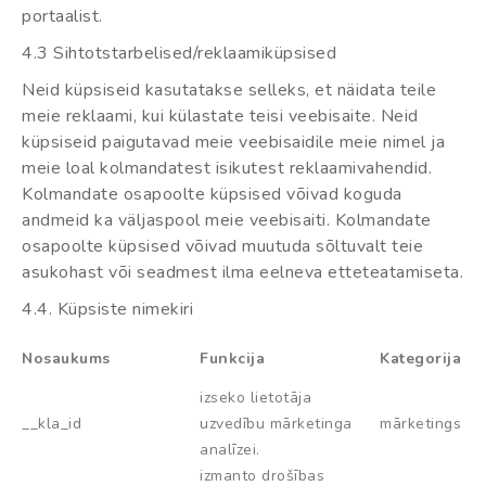
portaalist.
4.3 Sihtotstarbelised/reklaamiküpsised
Neid küpsiseid kasutatakse selleks, et näidata teile
meie reklaami, kui külastate teisi veebisaite. Neid
küpsiseid paigutavad meie veebisaidile meie nimel ja
meie loal kolmandatest isikutest reklaamivahendid.
Kolmandate osapoolte küpsised võivad koguda
andmeid ka väljaspool meie veebisaiti. Kolmandate
osapoolte küpsised võivad muutuda sõltuvalt teie
asukohast või seadmest ilma eelneva etteteatamiseta.
4.4. Küpsiste nimekiri
Nosaukums
Funkcija
Kategorija
izseko lietotāja
__kla_id
uzvedību mārketinga
mārketings
analīzei.
izmanto drošības