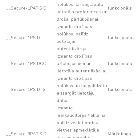
nolūkos, lai saglabātu
__Secure-1PAPISID
funkcionāls
lietotāja preferences un
drošai pārlūkošanai.
izmanto drošības
nolūkos, palīdz
__Secure-1PSID
funkcionālais
lietotājam
autentifikāciju.
izmanto drošības
__Secure-1PSIDCC
uzlabojumiem un
funkcionālā
lietotāja autentifikācijai.
izmanto drošības
nolūkos un lai palīdzētu
__Secure-1PSIDTS
funkcionāls
aizsargāt lietotāju
datus.
izmanto
mērķauditorijai/reklāmai,
palīdz veidot profilu.
vietnes apmeklētāja
__Secure-3PAPISID
Mārketings
interešu profilu, lai