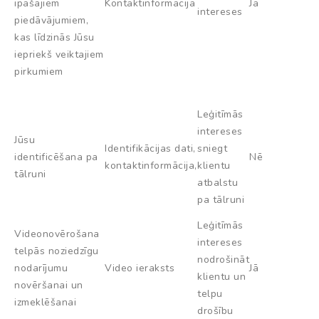
īpašajiem
Kontaktinformācija
Jā
intereses
piedāvājumiem,
kas līdzinās Jūsu
iepriekš veiktajiem
pirkumiem
Leģitīmās
intereses
Jūsu
Identifikācijas dati,
sniegt
identificēšana pa
Nē
kontaktinformācija,
klientu
tālruni
atbalstu
pa tālruni
Leģitīmās
Videonovērošana
intereses
telpās noziedzīgu
nodrošināt
nodarījumu
Video ieraksts
Jā
klientu un
novēršanai un
telpu
izmeklēšanai
drošību