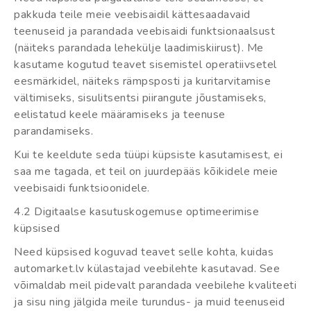
pakkuda teile meie veebisaidil kättesaadavaid
teenuseid ja parandada veebisaidi funktsionaalsust
(näiteks parandada lehekülje laadimiskiirust). Me
kasutame kogutud teavet sisemistel operatiivsetel
eesmärkidel, näiteks rämpsposti ja kuritarvitamise
vältimiseks, sisulitsentsi piirangute jõustamiseks,
eelistatud keele määramiseks ja teenuse
parandamiseks.
Kui te keeldute seda tüüpi küpsiste kasutamisest, ei
saa me tagada, et teil on juurdepääs kõikidele meie
veebisaidi funktsioonidele.
4.2 Digitaalse kasutuskogemuse optimeerimise
küpsised
Need küpsised koguvad teavet selle kohta, kuidas
automarket.lv külastajad veebilehte kasutavad. See
võimaldab meil pidevalt parandada veebilehe kvaliteeti
ja sisu ning jälgida meile turundus- ja muid teenuseid