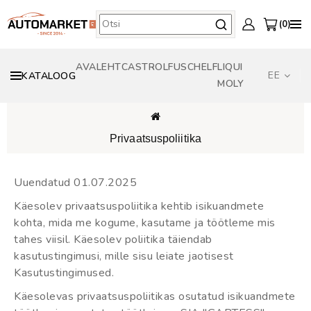
0
AVALEHT
CASTROL
FUSCH
ELF
LIQUI
EE
KATALOOG
MOLY
Privaatsuspoliitika
Uuendatud 01.07.2025
Käesolev privaatsuspoliitika kehtib isikuandmete
kohta, mida me kogume, kasutame ja töötleme mis
tahes viisil. Käesolev poliitika täiendab
kasutustingimusi, mille sisu leiate jaotisest
Kasutustingimused.
Käesolevas privaatsuspoliitikas osutatud isikuandmete