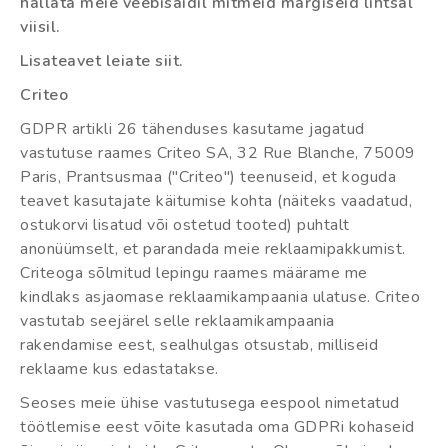
hallata meie veebisaidil mitmeid märgiseid lihtsal
viisil.
Lisateavet leiate siit.
Criteo
GDPR artikli 26 tähenduses kasutame jagatud
vastutuse raames Criteo SA, 32 Rue Blanche, 75009
Paris, Prantsusmaa ("Criteo") teenuseid, et koguda
teavet kasutajate käitumise kohta (näiteks vaadatud,
ostukorvi lisatud või ostetud tooted) puhtalt
anonüümselt, et parandada meie reklaamipakkumist.
Criteoga sõlmitud lepingu raames määrame me
kindlaks asjaomase reklaamikampaania ulatuse. Criteo
vastutab seejärel selle reklaamikampaania
rakendamise eest, sealhulgas otsustab, milliseid
reklaame kus edastatakse.
Seoses meie ühise vastutusega eespool nimetatud
töötlemise eest võite kasutada oma GDPRi kohaseid