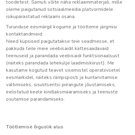
toodetest. Samuti võite näha reklaammaterjali, mille
oleme paigutanud sotsiaalmeedia platvormidele
isikupärastatud reklaami osana.
Turunduse eesmärgil kogume ja töötleme järgmisi
kontaktandmeid:
Need küpsised paigutatakse teie seadmesse, et
pakkuda teile meie veebisaidil kättesaadavaid
teenuseid ja parandada veebisaidi funktsionaalsust
(näiteks parandada lehekülje laadimiskiirust). Me
kasutame kogutud teavet sisemistel operatiivsetel
eesmärkidel, näiteks rämpsposti ja kuritarvitamise
vältimiseks, sisulitsentsi piirangute jõustamiseks,
eelistatud keele kindlaksmääramiseks ja teenuste
osutamise parandamiseks.
Töötlemise õiguslik alus