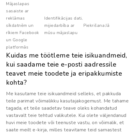
Mājaslapas
sasaiste ar
reklāmas
Identifikācijas dati,
sīkdatnēm un
mijiedarbība ar
Piekrišana
Jā
rīkiem Facebook
mūsu mājaslapu
un Google
platformās
Kuidas me töötleme teie isikuandmeid,
kui saadame teie e-posti aadressile
teavet meie toodete ja eripakkumiste
kohta?
Me kasutame teie isikuandmeid selleks, et pakkuda
teile parimat võimalikku kasutajakogemust. Me tahame
tagada, et teile saadetav teave oleks kohandatud
vastavalt teie tehtud valikutele. Kui olete väljendanud
huvi meie toodete või teenuste vastu, on võimalik, et
saate meilt e-kirja, milles teavitame teid sarnastest