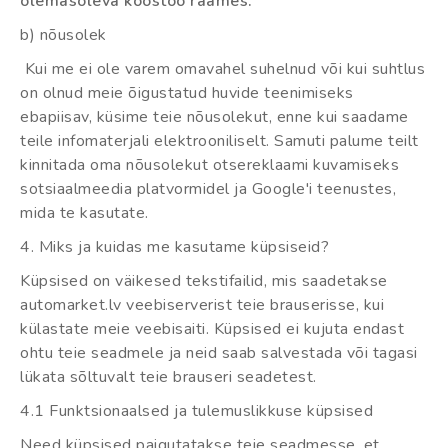
olemasoleva koostöö raames.
b) nõusolek
Kui me ei ole varem omavahel suhelnud või kui suhtlus
on olnud meie õigustatud huvide teenimiseks
ebapiisav, küsime teie nõusolekut, enne kui saadame
teile infomaterjali elektrooniliselt. Samuti palume teilt
kinnitada oma nõusolekut otsereklaami kuvamiseks
sotsiaalmeedia platvormidel ja Google'i teenustes,
mida te kasutate.
4. Miks ja kuidas me kasutame küpsiseid?
Küpsised on väikesed tekstifailid, mis saadetakse
automarket.lv veebiserverist teie brauserisse, kui
külastate meie veebisaiti. Küpsised ei kujuta endast
ohtu teie seadmele ja neid saab salvestada või tagasi
lükata sõltuvalt teie brauseri seadetest.
4.1 Funktsionaalsed ja tulemuslikkuse küpsised
Need küpsised paigutatakse teie seadmesse, et