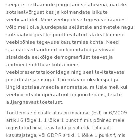
seejärel reklaamide paigutamise alusena, näiteks
sotsiaalvõrgustikes ja kolmandate isikute
veebisaitidel. Meie veebipõhise tegevuse raames
võib meil olla juurdepääs sellistele andmetele nagu
sotsiaalvõrgustike poolt esitatud statistika meie
veebipõhise tegevuse kasutamise kohta. Need
statistilised andmed on koondatud ja võivad
sisaldada eelkõige demograafilist teavet ja
andmeid suhtluse kohta meie
veebipresentatsioonidega ning seal levitatavate
postituste ja sisuga. Täiendavad üksikasjad ja
lingid sotsiaalmeedia andmetele, millele meil kui
veebiprintsiibi operaatoril on juurdepääs, leiate
alljärgnevast loetelust.
Töötlemise õiguslik alus on määruse (EÜ) nr 6/2009
artikli 6 lõige 1. 1 lõike 1 punkt f, mis põhineb meie
õigustatud huvil teavitada ja suhelda tõhusalt
kasutajatega, või GDPR artikli 1 lõike 1 punkt f, mis