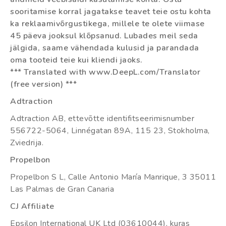
sooritamise korral jagatakse teavet teie ostu kohta
ka reklaamivõrgustikega, millele te olete viimase
45 päeva jooksul klõpsanud. Lubades meil seda
jälgida, saame vähendada kulusid ja parandada
oma tooteid teie kui kliendi jaoks.
*** Translated with www.DeepL.com/Translator
(free version) ***
Adtraction
Adtraction AB, ettevõtte identifitseerimisnumber
556722-5064, Linnégatan 89A, 115 23, Stokholma,
Zviedrija.
Propelbon
Propelbon S L, Calle Antonio María Manrique, 3 35011
Las Palmas de Gran Canaria
CJ Affiliate
Epsilon International UK Ltd (03610044), kuras