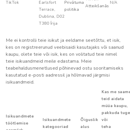
TikTok
Earlsfort
Privātuma
N/A
Atteikšanās
Terrace,
politika
Dublina, D02
T380 Īrija
Me ei kontrolli teie isikut ja eeldame seetõttu, et isik,
kes on registreerunud veebisaidi kasutajaks või saanud
kaupu, olete teie või isik, kes on volitatud teie nimel
teie isikuandmeid meile edastama. Meie
teabehaldusmenetlused põhinevad ostu sooritamiseks
kasutatud e-posti aadressil ja hõlmavad järgmisi
isikuandmeid.
Kas me saam
teid aidata
müüa kaupu,
pakkuda tuge
Isikuandmete
Isikuandmete
Õiguslik
või
töötlemise
kategooriad
alus
teha