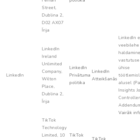
Fenian
politika
Street,
Dublina 2,
D02 AX07
Īrija
LinkedIn e
veebilehe
LinkedIn
haldamine
Ireland
vastutuse
Unlimited
LinkedIn
ühise
Company,
LinkedIn
LinkedIn
Privātuma
töötlemis
Wilton
Atteikšanās
politika
alusel (P
Place,
Insights J
Dublina 2,
Controller
Īrija
Addendum
Vairāk inf
TikTok
Technology
Limited, 10
TikTok
TikTok