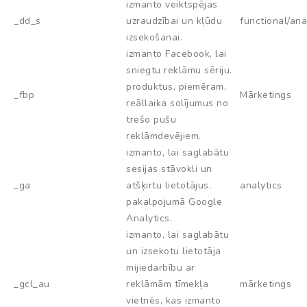
izmanto veiktspējas
_dd_s
uzraudzībai un kļūdu
functional/ana
izsekošanai.
izmanto Facebook, lai
sniegtu reklāmu sēriju.
produktus, piemēram,
_fbp
Mārketings
reāllaika solījumus no
trešo pušu
reklāmdevējiem.
izmanto, lai saglabātu
sesijas stāvokli un
_ga
atšķirtu lietotājus.
analytics
pakalpojumā Google
Analytics.
izmanto, lai saglabātu
un izsekotu lietotāja
mijiedarbību ar
_gcl_au
reklāmām tīmekļa
mārketings
vietnēs, kas izmanto