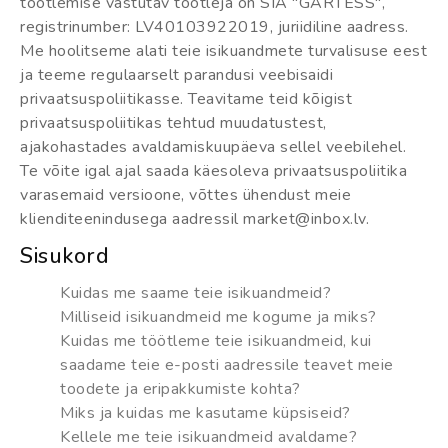
töötlemise vastutav töötleja on SIA "GARTESS",
registrinumber: LV40103922019, juriidiline aadress.
Me hoolitseme alati teie isikuandmete turvalisuse eest
ja teeme regulaarselt parandusi veebisaidi
privaatsuspoliitikasse. Teavitame teid kõigist
privaatsuspoliitikas tehtud muudatustest,
ajakohastades avaldamiskuupäeva sellel veebilehel.
Te võite igal ajal saada käesoleva privaatsuspoliitika
varasemaid versioone, võttes ühendust meie
klienditeenindusega aadressil market@inbox.lv.
Sisukord
Kuidas me saame teie isikuandmeid?
Milliseid isikuandmeid me kogume ja miks?
Kuidas me töötleme teie isikuandmeid, kui
saadame teie e-posti aadressile teavet meie
toodete ja eripakkumiste kohta?
Miks ja kuidas me kasutame küpsiseid?
Kellele me teie isikuandmeid avaldame?