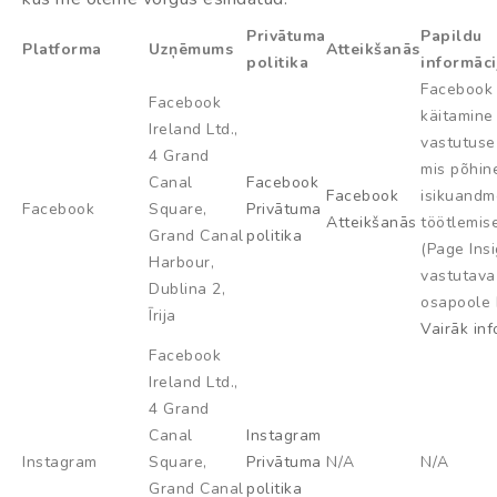
Privātuma
Papildu
Platforma
Uzņēmums
Atteikšanās
politika
informāci
Facebook 
Facebook
käitamine
Ireland Ltd.,
vastutuse
4 Grand
mis põhin
Canal
Facebook
Facebook
isikuandm
Facebook
Square,
Privātuma
Atteikšanās
töötlemis
Grand Canal
politika
(Page Insi
Harbour,
vastutava
Dublina 2,
osapoole 
Īrija
Vairāk inf
Facebook
Ireland Ltd.,
4 Grand
Canal
Instagram
Instagram
Square,
Privātuma
N/A
N/A
Grand Canal
politika