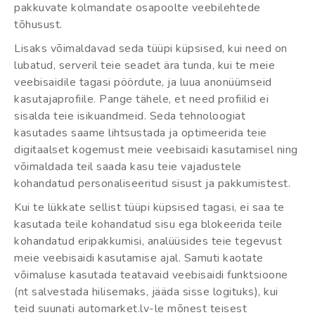
pakkuvate kolmandate osapoolte veebilehtede
tõhusust.
Lisaks võimaldavad seda tüüpi küpsised, kui need on
lubatud, serveril teie seadet ära tunda, kui te meie
veebisaidile tagasi pöördute, ja luua anonüümseid
kasutajaprofiile. Pange tähele, et need profiilid ei
sisalda teie isikuandmeid. Seda tehnoloogiat
kasutades saame lihtsustada ja optimeerida teie
digitaalset kogemust meie veebisaidi kasutamisel ning
võimaldada teil saada kasu teie vajadustele
kohandatud personaliseeritud sisust ja pakkumistest.
Kui te lükkate sellist tüüpi küpsised tagasi, ei saa te
kasutada teile kohandatud sisu ega blokeerida teile
kohandatud eripakkumisi, analüüsides teie tegevust
meie veebisaidi kasutamise ajal. Samuti kaotate
võimaluse kasutada teatavaid veebisaidi funktsioone
(nt salvestada hilisemaks, jääda sisse logituks), kui
teid suunati automarket.lv-le mõnest teisest