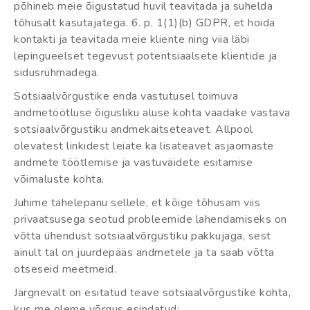
põhineb meie õigustatud huvil teavitada ja suhelda
tõhusalt kasutajatega. 6. p. 1(1)(b) GDPR, et hoida
kontakti ja teavitada meie kliente ning viia läbi
lepingueelset tegevust potentsiaalsete klientide ja
sidusrühmadega.
Sotsiaalvõrgustike enda vastutusel toimuva
andmetöötluse õigusliku aluse kohta vaadake vastava
sotsiaalvõrgustiku andmekaitseteavet. Allpool
olevatest linkidest leiate ka lisateavet asjaomaste
andmete töötlemise ja vastuväidete esitamise
võimaluste kohta.
Juhime tähelepanu sellele, et kõige tõhusam viis
privaatsusega seotud probleemide lahendamiseks on
võtta ühendust sotsiaalvõrgustiku pakkujaga, sest
ainult tal on juurdepääs andmetele ja ta saab võtta
otseseid meetmeid.
Järgnevalt on esitatud teave sotsiaalvõrgustike kohta,
kus me oleme võrgus esindatud: