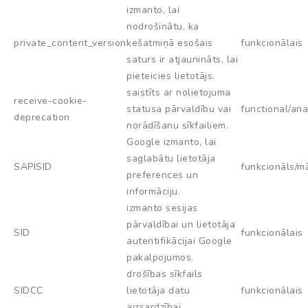
izmanto, lai
nodrošinātu, ka
private_content_version
kešatmiņā esošais
funkcionālais
saturs ir atjaunināts, lai
pieteicies lietotājs.
saistīts ar nolietojuma
receive-cookie-
statusa pārvaldību vai
functional/ana
deprecation
norādīšanu sīkfailiem.
Google izmanto, lai
saglabātu lietotāja
SAPISID
funkcionāls/m
preferences un
informāciju.
izmanto sesijas
pārvaldībai un lietotāja
SID
funkcionālais
autentifikācijai Google
pakalpojumos.
drošības sīkfails
SIDCC
lietotāja datu
funkcionālais
aizsardzībai.