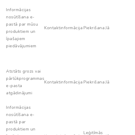
Informācijas
nosūtīšana e-
pastā par mūsu
Kontaktinformācija
Piekrišana
Jā
produktiem un
īpašajiem
piedāvājumiem
Atstāts grozs vai
pārlūkprogrammas
Kontaktinformācija
Piekrišana
Jā
e-pasta
atgādinājumi
Informācijas
nosūtīšana e-
pastā par
produktiem un
Leģitīmās