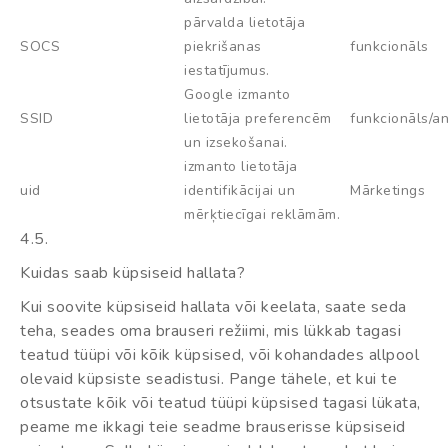
pārvalda lietotāja
SOCS
piekrišanas
funkcionāls
iestatījumus.
Google izmanto
SSID
lietotāja preferencēm
funkcionāls/an
un izsekošanai.
izmanto lietotāja
uid
identifikācijai un
Mārketings
mērķtiecīgai reklāmām.
4.5.
Kuidas saab küpsiseid hallata?
Kui soovite küpsiseid hallata või keelata, saate seda
teha, seades oma brauseri režiimi, mis lükkab tagasi
teatud tüüpi või kõik küpsised, või kohandades allpool
olevaid küpsiste seadistusi. Pange tähele, et kui te
otsustate kõik või teatud tüüpi küpsised tagasi lükata,
peame me ikkagi teie seadme brauserisse küpsiseid