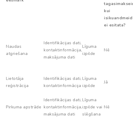
eesmärk
tagasimaksei
kui
isikuandmeid
ei esitata?
Identifikācijas dati,
Naudas
Līguma
kontaktinformācija,
Nē
atgriešana
izpilde
maksājuma dati
Lietotāja
Identifikācijas dati,
Līguma
Jā
reģistrācija
kontaktinformācija
izpilde
Identifikācijas dati,
Līguma
Pirkuma apstrāde
kontaktinformācija,
izpilde vai
Nē
maksājuma dati
slēgšana