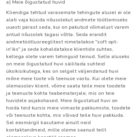
a) Meie õigustatud huvid
Kliendiga tehtud varasemate tehingute alusel ei ole
alati vaja küsida nõusolekut andmete töötlemiseks
uuesti pärast seda, kui on pakutud võimalust varem
antud nõusolek tagasi võtta. Seda erandit
andmetöötlusreeglitest nimetatakse "soft opt-
in'iks" ja seda kohaldatakse klientide suhtes,
kellega olete varem tehinguid teinud. Selle aluseks
on meie õigustatud huvi säilitada suhteid
üksikisikutega, kes on selgelt väljendanud huvi
mõne meie toote või teenuse vastu. Kui olete meie
olemasolev klient, võime saata teile meie toodete
ja teenuste kohta teabematerjale, mis on teie
huvidele asjakohased. Meie õigustatud huvi on
hoida teid kursis meie viimaste pakkumiste, toodete
või teenuste kohta, mis võivad teile huvi pakkuda.
Sel eesmärgil kasutame ainult neid
kontaktandmeid, mille oleme saanud teilt