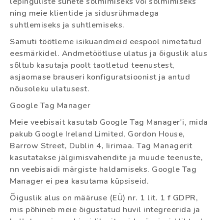
lepinguliste suhete sõlmimiseks või sõlmimiseks
ning meie klientide ja sidusrühmadega
suhtlemiseks ja suhtlemiseks.
Samuti töötleme isikuandmeid eespool nimetatud
eesmärkidel. Andmetöötluse ulatus ja õiguslik alus
sõltub kasutaja poolt taotletud teenustest,
asjaomase brauseri konfiguratsioonist ja antud
nõusoleku ulatusest.
Google Tag Manager
Meie veebisait kasutab Google Tag Manager'i, mida
pakub Google Ireland Limited, Gordon House,
Barrow Street, Dublin 4, Iirimaa. Tag Managerit
kasutatakse jälgimisvahendite ja muude teenuste,
nn veebisaidi märgiste haldamiseks. Google Tag
Manager ei pea kasutama küpsiseid.
Õiguslik alus on määruse (EÜ) nr. 1 lit. 1 f GDPR,
mis põhineb meie õigustatud huvil integreerida ja