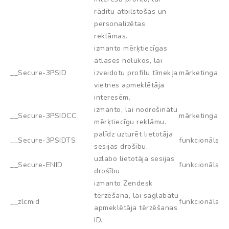
rādītu atbilstošas un
personalizētas
reklāmas.
izmanto mērķtiecīgas
atlases nolūkos, lai
__Secure-3PSID
izveidotu profilu tīmekļa
mārketinga
vietnes apmeklētāja
interesēm.
izmanto, lai nodrošinātu
__Secure-3PSIDCC
mārketinga
mērķtiecīgu reklāmu.
palīdz uzturēt lietotāja
__Secure-3PSIDTS
funkcionāls
sesijas drošību.
uzlabo lietotāja sesijas
__Secure-ENID
funkcionāls
drošību
izmanto Zendesk
tērzēšana, lai saglabātu
__zlcmid
funkcionāls
apmeklētāja tērzēšanas
ID.