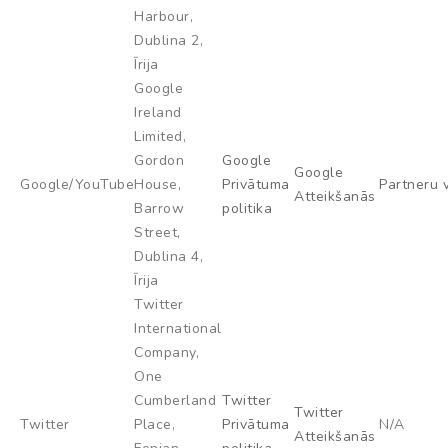
Harbour,
Dublina 2,
Īrija
Google
Ireland
Limited,
Gordon
Google
Google
Google/YouTube
House,
Privātuma
Partneru 
Atteikšanās
Barrow
politika
Street,
Dublina 4,
Īrija
Twitter
International
Company,
One
Cumberland
Twitter
Twitter
Twitter
Place,
Privātuma
N/A
Atteikšanās