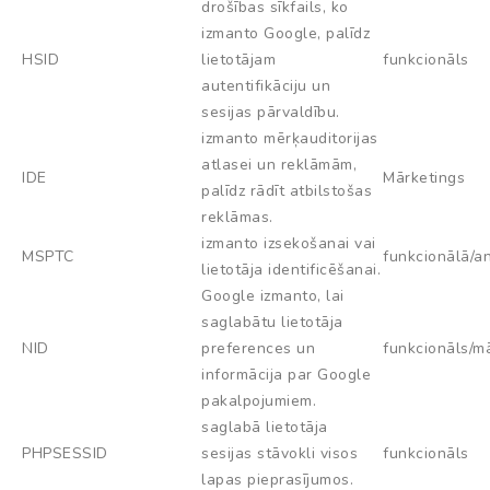
drošības sīkfails, ko
izmanto Google, palīdz
HSID
lietotājam
funkcionāls
autentifikāciju un
sesijas pārvaldību.
izmanto mērķauditorijas
atlasei un reklāmām,
IDE
Mārketings
palīdz rādīt atbilstošas
reklāmas.
izmanto izsekošanai vai
MSPTC
funkcionālā/an
lietotāja identificēšanai.
Google izmanto, lai
saglabātu lietotāja
NID
preferences un
funkcionāls/m
informācija par Google
pakalpojumiem.
saglabā lietotāja
PHPSESSID
sesijas stāvokli visos
funkcionāls
lapas pieprasījumos.