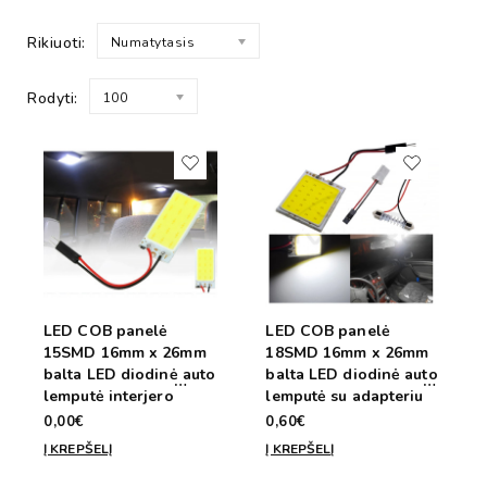
Rikiuoti:
Numatytasis
Rodyti:
100
LED COB panelė
LED COB panelė
15SMD 16mm x 26mm
18SMD 16mm x 26mm
balta LED diodinė auto
balta LED diodinė auto
lemputė interjero
lemputė su adapteriu
apšvietimui
C5 arba T10, skirta
0,00€
0,60€
apšvietimui ir salonui.
Į KREPŠELĮ
Į KREPŠELĮ