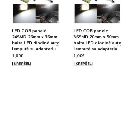
LED COB panelė
LED COB panelė
24SMD 26mm x 36mm
36SMD 20mm x 50mm
balta LED diodinė auto
balta LED diodinė auto
lemputė su adapteriu
lemputė su adapteriu
C5 arba T10. skirta
C5 arba T10, skirta
1,00€
1,00€
apšvietimui ir salonui
apšvietimui ir salonui
Į KREPŠELĮ
Į KREPŠELĮ