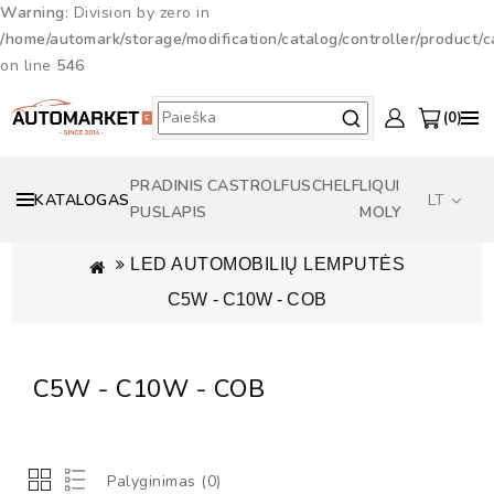
Warning
: Division by zero in
/home/automark/storage/modification/catalog/controller/product/
on line
546
0
PRADINIS
CASTROL
FUSCH
ELF
LIQUI
KATALOGAS
LT
PUSLAPIS
MOLY
LED AUTOMOBILIŲ LEMPUTĖS
C5W - C10W - COB
C5W - C10W - COB
Palyginimas (0)