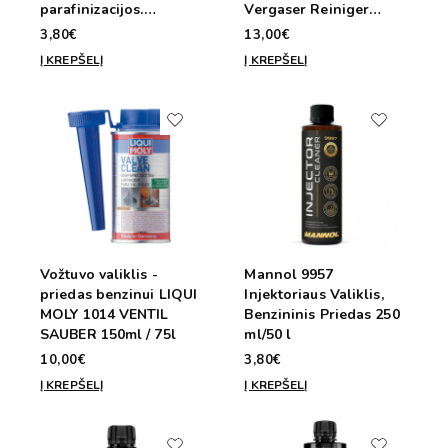
parafinizacijos.
Vergaser Reiniger
MANNOL 9983 Winter
300ml/70L
3,80€
13,00€
Diesel 1:1000
Į KREPŠELĮ
Į KREPŠELĮ
200ml/250L
Vožtuvo valiklis -
Mannol 9957
priedas benzinui LIQUI
Injektoriaus Valiklis,
MOLY 1014 VENTIL
Benzininis Priedas 250
SAUBER 150ml / 75l
ml/50 l
10,00€
3,80€
Į KREPŠELĮ
Į KREPŠELĮ