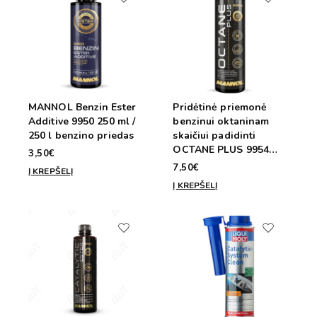
MANNOL Benzin Ester
Pridėtinė priemonė
Additive 9950 250 ml /
benzinui oktaninam
250 l benzino priedas
skaičiui padidinti
OCTANE PLUS 9954
3,50€
MANNOL + 6 taškai
7,50€
Į KREPŠELĮ
450ml / 45l
Į KREPŠELĮ