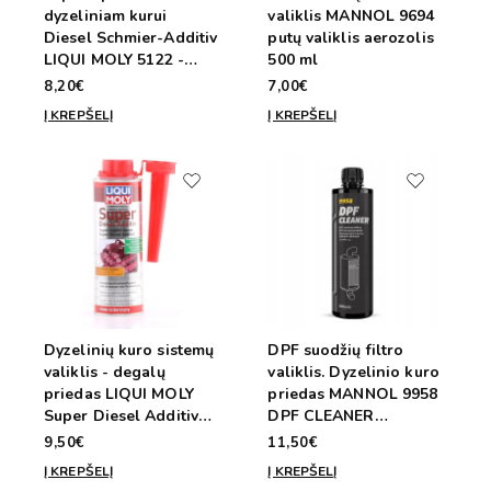
dyzeliniam kurui
valiklis MANNOL 9694
Diesel Schmier-Additiv
putų valiklis aerozolis
LIQUI MOLY 5122 -
500 ml
150ml/80l.
8,20€
7,00€
Į KREPŠELĮ
Į KREPŠELĮ
Dyzelinių kuro sistemų
DPF suodžių filtro
valiklis - degalų
valiklis. Dyzelinio kuro
priedas LIQUI MOLY
priedas MANNOL 9958
Super Diesel Additiv
DPF CLEANER
5120 - 250ml/75L
400ml/60L
9,50€
11,50€
Į KREPŠELĮ
Į KREPŠELĮ