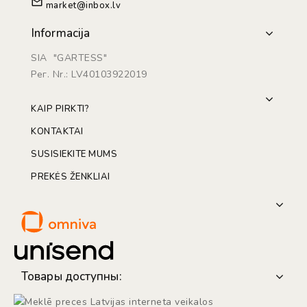
market@inbox.lv
Informacija
SIA "GARTESS"
Рег. Nr.: LV40103922019
KAIP PIRKTI?
KONTAKTAI
SUSISIEKITE MUMS
PREKĖS ŽENKLIAI
Товары доступны: