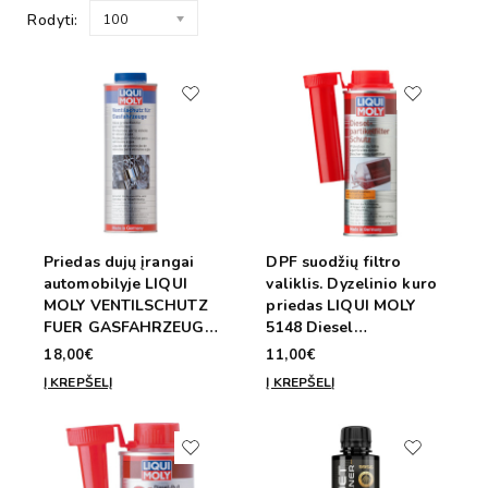
Rodyti:
100
Priedas dujų įrangai
DPF suodžių filtro
automobilyje LIQUI
valiklis. Dyzelinio kuro
MOLY VENTILSCHUTZ
priedas LIQUI MOLY
FUER GASFAHRZEUGE
5148 Diesel
4012 - 1 litras
Particelfilter Filter
18,00€
11,00€
Schutz 250ml/50-70l
Į KREPŠELĮ
Į KREPŠELĮ
kuro