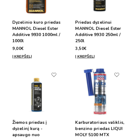
Dyzelinio kuro priedas
Priedas dyzelinui
MANNOL Diesel Ester
MANNOL Diesel Ester
Additive 9930 1000ml /
Additive 9930 250ml /
1000l
250l
9,00€
3,50€
Į KREPŠELĮ
Į KREPŠELĮ
Žiemos priedas į
Karburatoriaus valiklis,
dyzelinį kurą -
benzino priedas LIQUI
apsaugo nuo
MOLY 5100 MTX