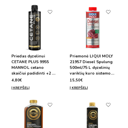
Priedas dyzelinui
Priemonė LIQUI MOLY
CETANE PLUS 9955
21957 Diesel Spulung
MANNOL cetano
500ml/75 L dyzelinių
skaičiui padidinti +2 -
variklių kuro sistemos
4 punktai 450ml / 135l
darbui ir valymui
4,80€
15,50€
gerinti
Į KREPŠELĮ
Į KREPŠELĮ