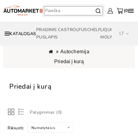
0
PRADINIS
CASTROL
FUSCH
ELF
LIQUI
LT
KATALOGAS
PUSLAPIS
MOLY
Autochemija
Priedai į kurą
Priedai į kurą
Palyginimas (0)
Rikiuoti:
Numatytasis