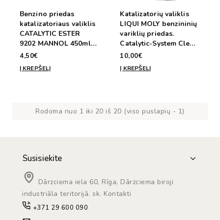
Benzino priedas
Katalizatorių valiklis
katalizatoriaus valiklis
LIQUI MOLY benzininių
CATALYTIC ESTER
variklių priedas.
9202 MANNOL 450ml /
Catalytic-System Clean
30 - 60L
7110 300ml/70l kuro
4,50€
10,00€
Į KREPŠELĮ
Į KREPŠELĮ
Rodoma nuo 1 iki 20 iš 20 (viso puslapių - 1)
Susisiekite
Dārzciema iela 60, Rīga, Dārzciema biroji
industriāla teritorijā. sk. Kontakti
+371 29 600 090