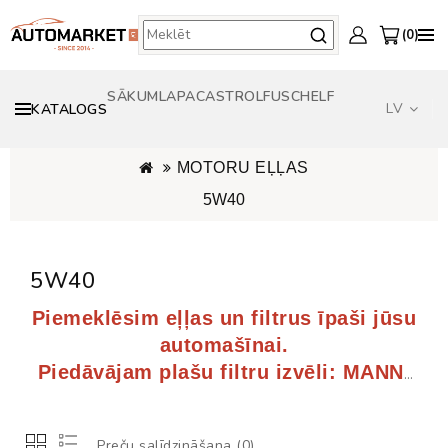
0
SĀKUMLAPA
CASTROL
FUSCH
ELF
LV
KATALOGS
ORIĢINĀLAS EĻĻAS - OPEL GENERAL MOTORS - BMW - TOYOTA - VW AUDI
MOTORU EĻĻAS
5W40
5W40
Piemeklēsim eļļas un filtrus īpaši jūsu
automašīnai.
Piedāvājam plašu filtru izvēli: MANN,
FILTRON, BOSCH, KNECHT, MAHLE.
Preču salīdzināšana (0)