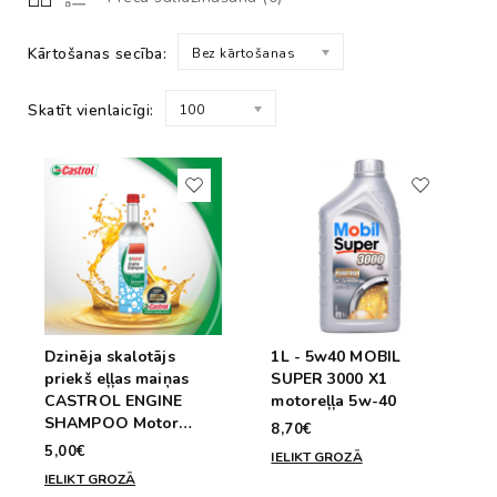
Kārtošanas secība:
Bez kārtošanas
Skatīt vienlaicīgi:
100
Dzinēja skalotājs
1L - 5w40 MOBIL
priekš eļļas maiņas
SUPER 3000 X1
CASTROL ENGINE
motoreļļa 5w-40
SHAMPOO Motor
8,70€
Flush 10min. 300ml
5,00€
IELIKT GROZĀ
IELIKT GROZĀ