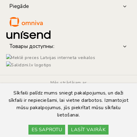
Piegāde
Товары доступны:
Mēs strādājam ar
Sīkfaili palīdz mums sniegt pakalpojumus, un daži
sīkfaili ir nepieciešami, lai vietne darbotos. Izmantojot
mūsu pakalpojumus, jūs piekrītat mūsu sīkfailu
lietošanai.
© Copyright 2014 - 2026 | Automarket.lv
Privātuma politika
ES SAPROTU
LASĪT VAIRĀK
Lietošanas noteikumi