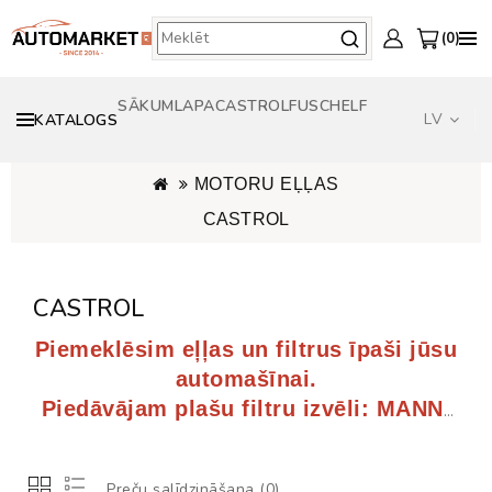
0
SĀKUMLAPA
CASTROL
FUSCH
ELF
LV
KATALOGS
ORIĢINĀLAS EĻĻAS - OPEL GENERAL MOTORS - BMW - TOYOTA - VW AUDI
MOTORU EĻĻAS
CASTROL
CASTROL
Piemeklēsim eļļas un filtrus īpaši jūsu
automašīnai.
Piedāvājam plašu filtru izvēli: MANN,
FILTRON, BOSCH, KNECHT, MAHLE.
Preču salīdzināšana (0)