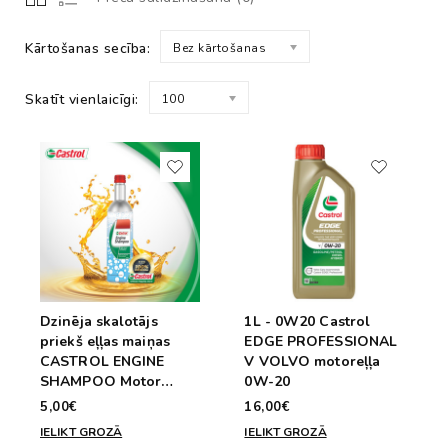
Kārtošanas secība:
Bez kārtošanas
Skatīt vienlaicīgi:
100
Dzinēja skalotājs
1L - 0W20 Castrol
priekš eļļas maiņas
EDGE PROFESSIONAL
CASTROL ENGINE
V VOLVO motoreļļa
SHAMPOO Motor
0W-20
Flush 10min. 300ml
5,00€
16,00€
IELIKT GROZĀ
IELIKT GROZĀ