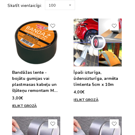
Skatīt vienlaicīgi:
100
Bandāžas lente -
Īpaši izturīga,
bojātu gumijas vai
ūdensizturīga, armēta
plastmasas kabeļu un
līmlenta 5cm x 10m
šļūteņu remontam MA
4,00€
BANDAZ 45mm x 3m
3,00€
IELIKT GROZĀ
IELIKT GROZĀ