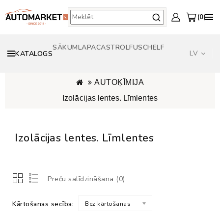
0
SĀKUMLAPA
CASTROL
FUSCH
ELF
LV
KATALOGS
AUTOĶĪMIJA
Izolācijas lentes. Līmlentes
Izolācijas lentes. Līmlentes
Preču salīdzināšana (0)
Kārtošanas secība:
Bez kārtošanas