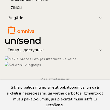
ZĪMOLI
Piegāde
Товары доступны:
Mēs strādājam ar
Sīkfaili palīdz mums sniegt pakalpojumus, un daži
sīkfaili ir nepieciešami, lai vietne darbotos. Izmantojot
mūsu pakalpojumus, jūs piekrītat mūsu sīkfailu
lietošanai.
© Copyright 2014 - 2026 | Automarket.lv