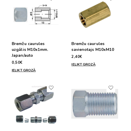
Bremžu caurules
Bremžu caurules
uzgālis M10x1mm.
savienotajs M10xM10
Japan/auto
2,40€
0,50€
IELIKT GROZĀ
IELIKT GROZĀ