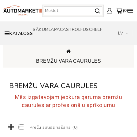
0
SĀKUMLAPA
CASTROL
FUSCH
ELF
LV
KATALOGS
BREMŽU VARA CAURULES
BREMŽU VARA CAURULES
Mēs izgatavojam jebkura garuma bremžu
caurules ar profesionālu aprīkojumu
Preču salīdzināšana (0)