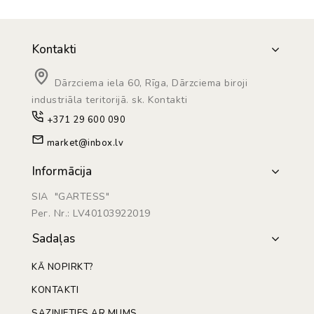
Kontakti
Dārzciema iela 60, Rīga, Dārzciema biroji
industriāla teritorijā. sk. Kontakti
+371 29 600 090
market@inbox.lv
Informācija
SIA "GARTESS"
Рег. Nr.: LV40103922019
Sadaļas
KĀ NOPIRKT?
KONTAKTI
SAZINIETIES AR MUMS