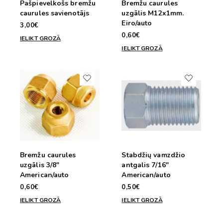
Pašpievelkošs bremžu
Bremžu caurules
caurules savienotājs
uzgālis M12x1mm.
Eiro/auto
3,00€
0,60€
IELIKT GROZĀ
IELIKT GROZĀ
Bremžu caurules
Stabdžių vamzdžio
uzgālis 3/8"
antgalis 7/16"
American/auto
American/auto
0,60€
0,50€
IELIKT GROZĀ
IELIKT GROZĀ