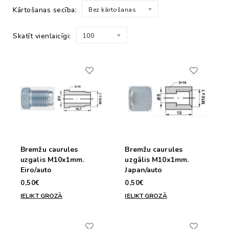
Kārtošanas secība:
Bez kārtošanas
Skatīt vienlaicīgi:
100
Bremžu caurules
Bremžu caurules
uzgalis M10x1mm.
uzgālis M10x1mm.
Eiro/auto
Japan/auto
0,50€
0,50€
IELIKT GROZĀ
IELIKT GROZĀ