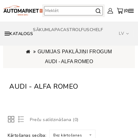
0
SĀKUMLAPA
CASTROL
FUSCH
ELF
LV
KATALOGS
GUMIJAS PAKLĀJIŅI FROGUM
AUDI - ALFA ROMEO
AUDI - ALFA ROMEO
Preču salīdzināšana (0)
Kārtošanas secība:
Bez kārtošanas