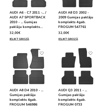
AUDI A6 - C7 2011 -... /
AUDI A8 D3 2002 -
AUDI A7 SPORTBACK
2009 Gumijas paklāju
2010 - ... Gumijas
komplekts 4gab.
paklāju komplekts
FROGUM 547761
4gab FROGUM 0730
32,00€
32,00€
IELIKT GROZĀ
IELIKT GROZĀ
AUDI A8 D4 2010 - ...
AUDI Q3 2011 - ...
Gumijas paklāju
Gumijas paklāju
komplekts 4gab.
komplekts 4gab.
FROGUM 546986
FROGUM 0733