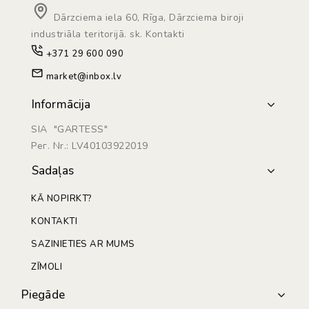
Dārzciema iela 60, Rīga, Dārzciema biroji
industriāla teritorijā. sk. Kontakti
+371 29 600 090
market@inbox.lv
Informācija
SIA "GARTESS"
Рег. Nr.: LV40103922019
Sadaļas
KĀ NOPIRKT?
KONTAKTI
SAZINIETIES AR MUMS
ZĪMOLI
Piegāde