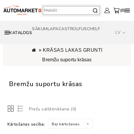
0
SĀKUMLAPA
CASTROL
FUSCH
ELF
LV
KATALOGS
KRĀSAS LAKAS GRUNTI
Bremžu suportu krāsas
Bremžu suportu krāsas
Preču salīdzināšana (0)
Kārtošanas secība:
Bez kārtošanas