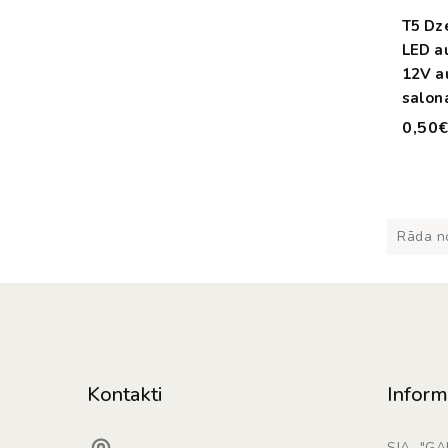
T5 Dz
LED a
12V a
salon
apga
0,50
Rāda no
Kontakti
Inform
SIA "G