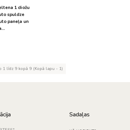
eltena 1 diožu
uto spuldze
uto paneļa un
a
ismojumam
€
 1 līdz 9 kopā 9 (Kopā lapu - 1)
ācija
Sadaļas
ARTESS"