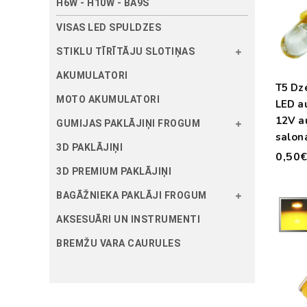
H6W - H10W - BA9S
VISAS LED SPULDZES
STIKLU TĪRĪTĀJU SLOTIŅAS
AKUMULATORI
T5 Dz
MOTO AKUMULATORI
LED a
12V a
GUMIJAS PAKLĀJIŅI FROGUM
salon
3D PAKLĀJIŅI
apga
0,50
3D PREMIUM PAKLĀJIŅI
BAGĀŽNIEKA PAKLĀJI FROGUM
AKSESUĀRI UN INSTRUMENTI
BREMŽU VARA CAURULES