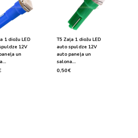
la 1 diožu LED
T5 Zaļa 1 diožu LED
spuldze 12V
auto spuldze 12V
paneļa un
auto paneļa un
a
salona
ismojumam
apgaismojumam
€
0,50€