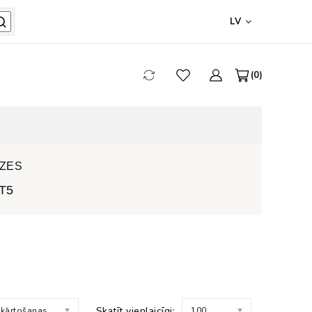
LV
0
ZES
T5
Skatīt vienlaicīgi:
 kārtošanas
100