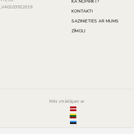
KĀ NOPIRKT?
: LV40103922019
KONTAKTI
SAZINIETIES AR MUMS
ZĪMOLI
Mēs strādājam ar
© Copyright 2014 - 2026 | Automarket.lv