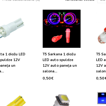
ta 1 diožu LED
T5 Sarkana 1 diožu
T5 Sa
spuldze 12V
LED auto spuldze
LED a
paneļa un
12V auto paneļa un
12V a
a
salona
salon
ismojumam
apgaismojumam
apga
€
0,50€
0,50