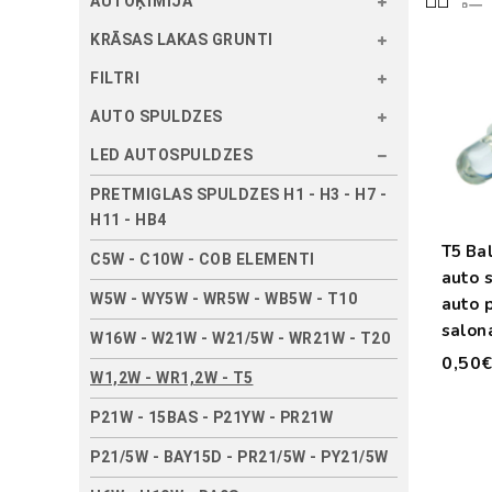
AUTOĶĪMIJA
KRĀSAS LAKAS GRUNTI
FILTRI
AUTO SPULDZES
LED AUTOSPULDZES
PRETMIGLAS SPULDZES H1 - H3 - H7 -
H11 - HB4
T5 Bal
C5W - C10W - COB ELEMENTI
auto 
W5W - WY5W - WR5W - WB5W - T10
auto 
salon
W16W - W21W - W21/5W - WR21W - T20
apga
0,50
W1,2W - WR1,2W - T5
P21W - 15BAS - P21YW - PR21W
P21/5W - BAY15D - PR21/5W - PY21/5W