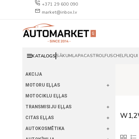
+371 29 600 090
market@inbox.lv
SĀKUMLAPA
CASTROL
FUSCH
ELF
LIQUI
KATALOGS
AKCIJA
MOTORU EĻĻAS
MOTOCIKLU EĻĻAS
TRANSMISIJU EĻĻAS
W1,2
CITAS EĻĻAS
AUTOKOSMĒTIKA