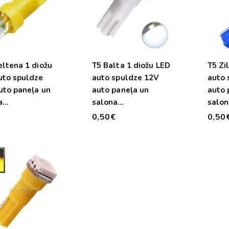
eltena 1 diožu
T5 Balta 1 diožu LED
T5 Zi
uto spuldze
auto spuldze 12V
auto 
uto paneļa un
auto paneļa un
auto 
a
salona
salon
ismojumam
apgaismojumam
apga
€
0,50€
0,50