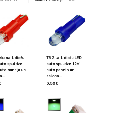
rkana 1 diožu
T5 Zila 1 diožu LED
uto spuldze
auto spuldze 12V
uto paneļa un
auto paneļa un
a
salona
ismojumam
apgaismojumam
€
0,50€