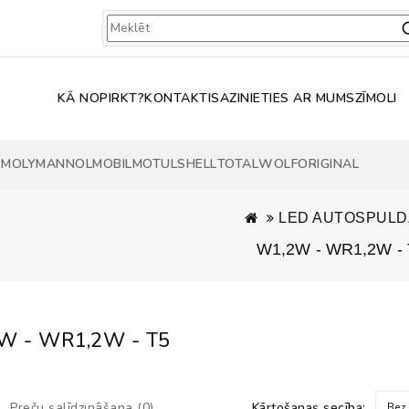
KĀ NOPIRKT?
KONTAKTI
SAZINIETIES AR MUMS
ZĪMOLI
 MOLY
MANNOL
MOBIL
MOTUL
SHELL
TOTAL
WOLF
ORIGINAL
LED AUTOSPULD
W1,2W - WR1,2W - 
W - WR1,2W - T5
Preču salīdzināšana (0)
Kārtošanas secība:
Bez