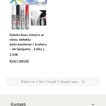
Autokrāsas zīmulis ar
otiņu defektu
aizkrasošanai ( krateru
- skrāpejumu - švīku )
melna krāsa
3,00€
IELIKT GROZĀ
Rāda no 1 līdz 3 kopā 3 (Kopā lapu - 1)
Kontakti