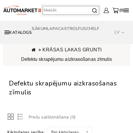
0
SĀKUMLAPA
CASTROL
FUSCH
ELF
LV
KATALOGS
KRĀSAS LAKAS GRUNTI
Defektu skrapējumu aizkrasošanas zīmulis
Defektu skrapējumu aizkrasošanas
zīmulis
Preču salīdzināšana (0)
Kārtošanas secība:
Bez kārtošanas