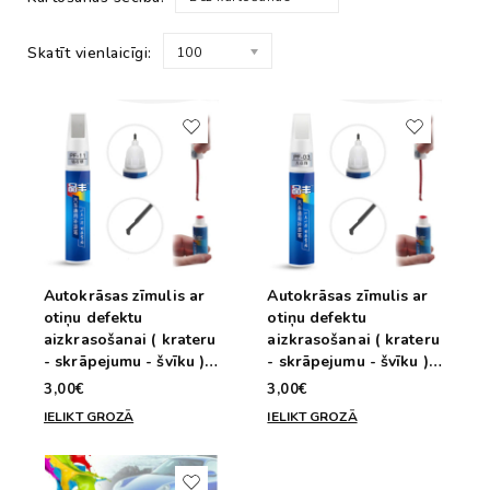
Skatīt vienlaicīgi:
100
Autokrāsas zīmulis ar
Autokrāsas zīmulis ar
otiņu defektu
otiņu defektu
aizkrasošanai ( krateru
aizkrasošanai ( krateru
- skrāpejumu - švīku )
- skrāpejumu - švīku )
Sudraba krāsa
Balta krāsa
3,00€
3,00€
IELIKT GROZĀ
IELIKT GROZĀ