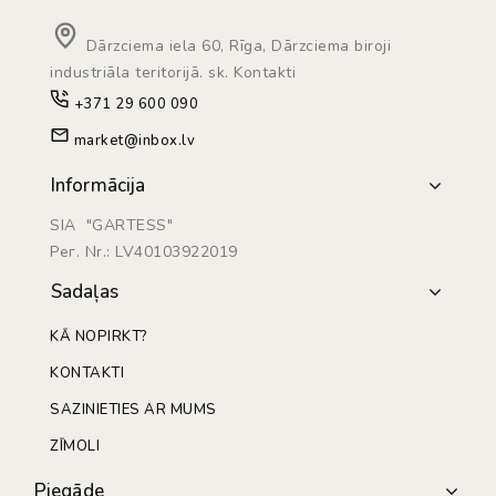
Dārzciema iela 60, Rīga, Dārzciema biroji
industriāla teritorijā. sk. Kontakti
+371 29 600 090
market@inbox.lv
Informācija
SIA "GARTESS"
Рег. Nr.: LV40103922019
Sadaļas
KĀ NOPIRKT?
KONTAKTI
SAZINIETIES AR MUMS
ZĪMOLI
Piegāde