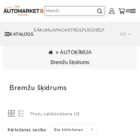
0
SĀKUMLAPA
CASTROL
FUSCH
ELF
LV
KATALOGS
AUTOĶĪMIJA
Bremžu šķidrums
Bremžu šķidrums
Preču salīdzināšana (0)
Kārtošanas secība:
Bez kārtošanas