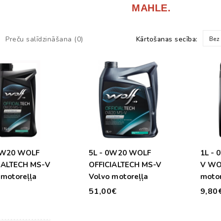
MAHLE.
Preču salīdzināšana (0)
Kārtošanas secība:
Bez
0W20 WOLF
5L - 0W20 WOLF
1L -
IALTECH MS-V
OFFICIALTECH MS-V
V WOLF A5 B5 Volvo
 motoreļļa
Volvo motoreļļa
motor
€
51,00€
9,80