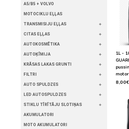
A5/B5 + VOLVO
MOTOCIKLU EĻĻAS
TRANSMISIJU EĻĻAS
CITAS EĻĻAS
AUTOKOSMĒTIKA
1L - 
AUTOĶĪMIJA
GUAR
KRĀSAS LAKAS GRUNTI
pussi
motor
FILTRI
8,00
AUTO SPULDZES
LED AUTOSPULDZES
STIKLU TĪRĪTĀJU SLOTIŅAS
AKUMULATORI
MOTO AKUMULATORI