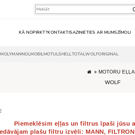
KĀ NOPIRKT?
KONTAKTI
SAZINIETIES AR MUMS
ZĪMOLI
 MOLY
MANNOL
MOBIL
MOTUL
SHELL
TOTAL
WOLF
ORIGINAL
MOTORU EĻĻA
WOLF
F
Piemeklēsim eļļas un filtrus īpaši jūsu 
iedāvājam plašu filtru izvēli: MANN, FILTR