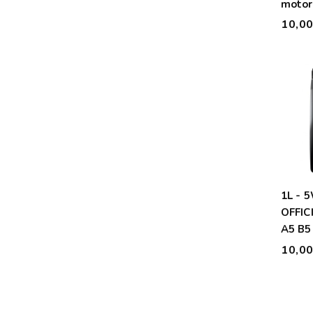
motor
10,0
1L - 
OFFIC
A5 B5
10,0