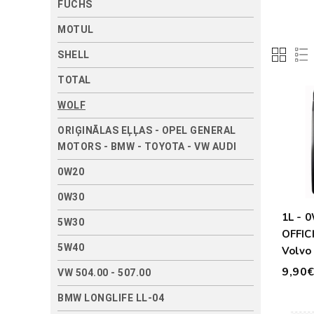
FUCHS
MOTUL
SHELL
TOTAL
WOLF
ORIĢINĀLAS EĻĻAS - OPEL GENERAL
MOTORS - BMW - TOYOTA - VW AUDI
0W20
0W30
1L - 
5W30
OFFIC
5W40
Volvo
9,90
VW 504.00 - 507.00
BMW LONGLIFE LL-04