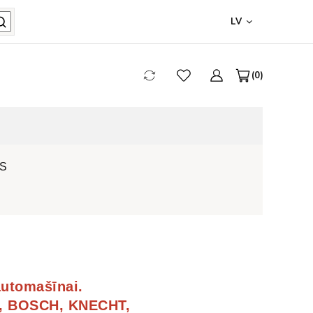
LV
0
S
automašīnai.
ON, BOSCH, KNECHT,