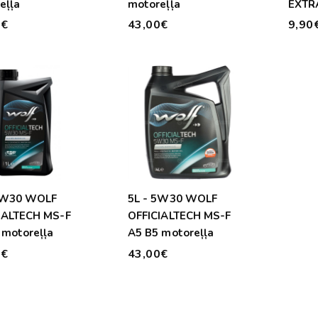
eļļa
motoreļļa
EXTR
0€
43,00€
9,90
5W30 WOLF
5L - 5W30 WOLF
IALTECH MS-F
OFFICIALTECH MS-F
 motoreļļa
A5 B5 motoreļļa
0€
43,00€