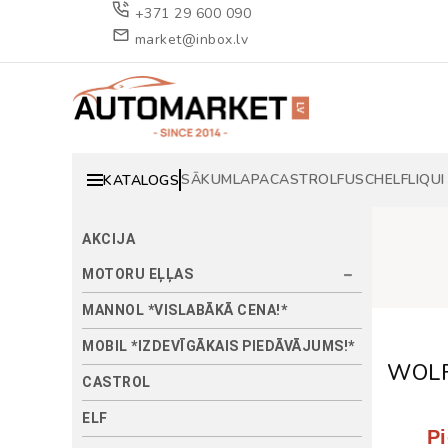
+371 29 600 090
market@inbox.lv
SĀKUMLAPA
CASTROL
FUSCH
ELF
LIQUI
KATALOGS
AKCIJA
MOTORU EĻĻAS
MANNOL *VISLABĀKĀ CENA!*
MOBIL *IZDEVĪGĀKAIS PIEDĀVĀJUMS!*
WOL
CASTROL
ELF
P