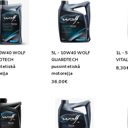
10W40 WOLF
5L - 10W40 WOLF
1L -
DTECH
GUARDTECH
VITAL
ntetiskā
pussintetiskā
8,30
eļļa
motoreļļa
€
36,00€