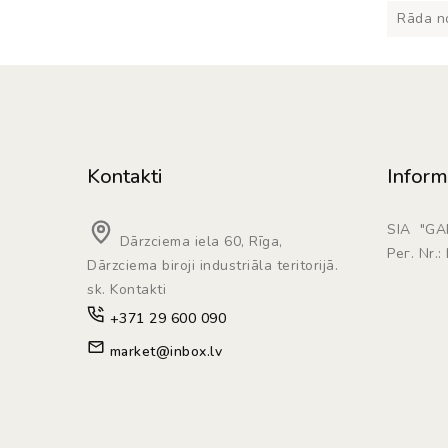
Rāda no
Kontakti
Inform
SIA "G
Dārzciema iela 60, Rīga,
Рег. Nr.
Dārzciema biroji industriāla teritorijā.
sk. Kontakti
+371 29 600 090
market@inbox.lv