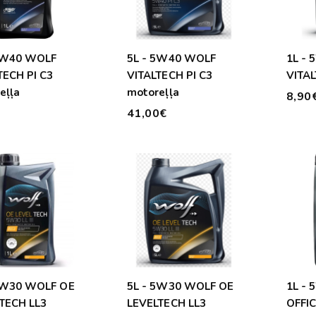
5W40 WOLF
5L - 5W40 WOLF
1L -
TECH PI C3
VITALTECH PI C3
VITAL
eļļa
motoreļļa
8,90
€
41,00€
5W30 WOLF OE
5L - 5W30 WOLF OE
1L -
TECH LL3
LEVELTECH LL3
OFFI