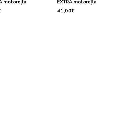
A motoreļļa
EXTRA motoreļļa
€
41,00€