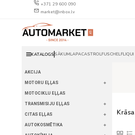
+371 29 600 090
market@inbox.lv
SĀKUMLAPA
CASTROL
FUSCH
ELF
LIQUI
KATALOGS
AKCIJA
MOTORU EĻĻAS
MOTOCIKLU EĻĻAS
TRANSMISIJU EĻĻAS
Krāsa
CITAS EĻĻAS
AUTOKOSMĒTIKA