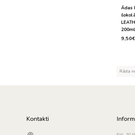
Ādas 
šokol
LEATH
200ml 
natur.
9,50
- vin
Rāda no
Kontakti
Inform
SIA "G