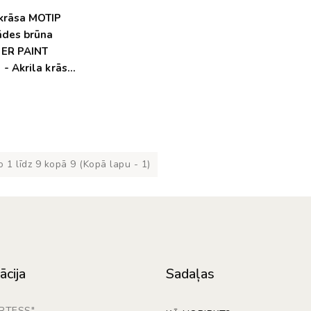
krāsa MOTIP
ādes brūna
ER PAINT
- Akrila krāsa
 un māksl. ādai
€
ilam un PVC
 1 līdz 9 kopā 9 (Kopā lapu - 1)
ācija
Sadaļas
ARTESS"