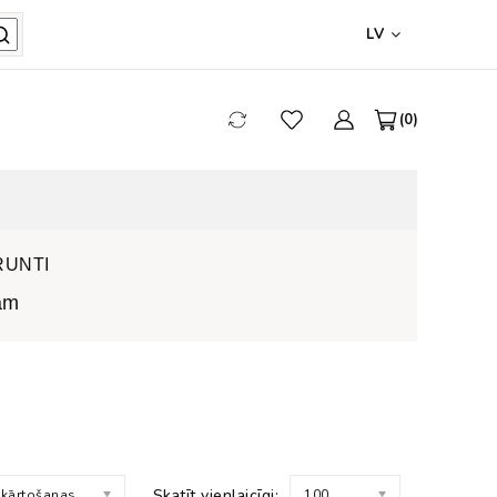
LV
0
RUNTI
lam
Skatīt vienlaicīgi:
 kārtošanas
100