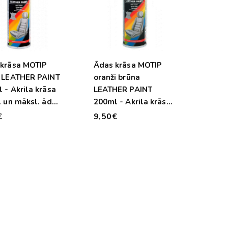
krāsa MOTIP
Ādas krāsa MOTIP
 LEATHER PAINT
oranži brūna
 - Akrila krāsa
LEATHER PAINT
. un māksl. ādai
200ml - Akrila krāsa
ilam un PVC
natur. un māksl. ādai
€
9,50€
- vinilam un PVC