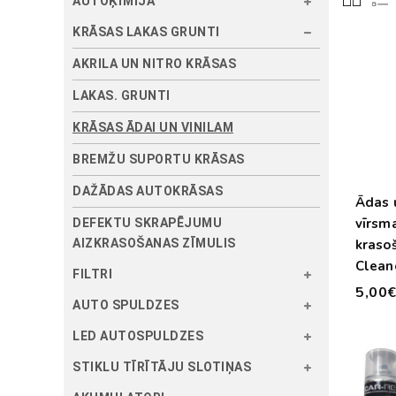
AUTOĶĪMIJA
KRĀSAS LAKAS GRUNTI
AKRILA UN NITRO KRĀSAS
LAKAS. GRUNTI
KRĀSAS ĀDAI UN VINILAM
BREMŽU SUPORTU KRĀSAS
DAŽĀDAS AUTOKRĀSAS
Ādas u
vīrsm
DEFEKTU SKRAPĒJUMU
AIZKRASOŠANAS ZĪMULIS
krasoš
Clean
FILTRI
5,00
AUTO SPULDZES
LED AUTOSPULDZES
STIKLU TĪRĪTĀJU SLOTIŅAS