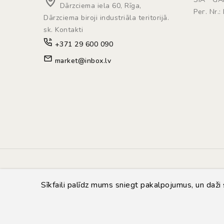
Dārzciema iela 60, Rīga,
Рег. Nr.
Dārzciema biroji industriāla teritorijā.
sk. Kontakti
+371 29 600 090
market@inbox.lv
Sīkfaili palīdz mums sniegt pakalpojumus, un daži s