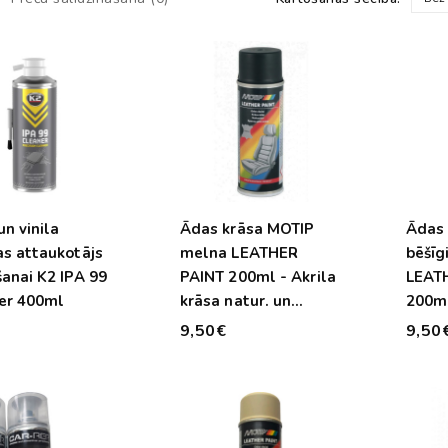
n vinila
Ādas krāsa MOTIP
Ādas 
as attaukotājs
melna LEATHER
bēšīg
anai K2 IPA 99
PAINT 200ml - Akrila
LEAT
er 400ml
krāsa natur. un
200ml
māksl. ādai - vinilam
natur
€
9,50€
9,50
un PVC
- vin