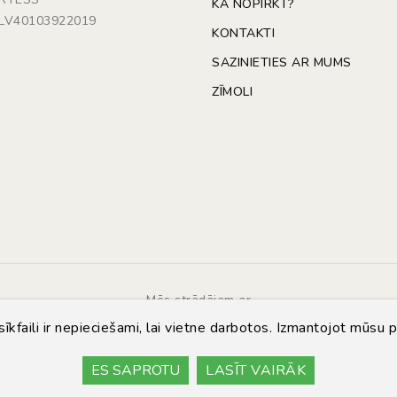
KĀ NOPIRKT?
: LV40103922019
KONTAKTI
SAZINIETIES AR MUMS
ZĪMOLI
Mēs strādājam ar
īkfaili ir nepieciešami, lai vietne darbotos. Izmantojot mūsu p
ES SAPROTU
LASĪT VAIRĀK
© Copyright 2014 - 2026 | Automarket.lv