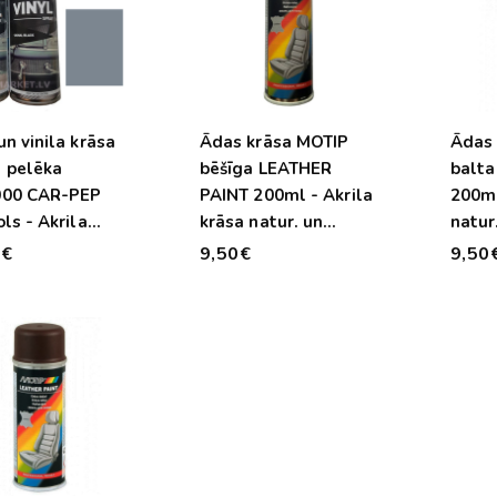
n vinila krāsa
Ādas krāsa MOTIP
Ādas 
 pelēka
bēšīga LEATHER
balta
00 CAR-PEP
PAINT 200ml - Akrila
200ml
ls - Akrila
krāsa natur. un
natur
natur. un
māksl. ādai - vinilam
- vin
0€
9,50€
9,50
 ādai - vinilam
un PVC
C