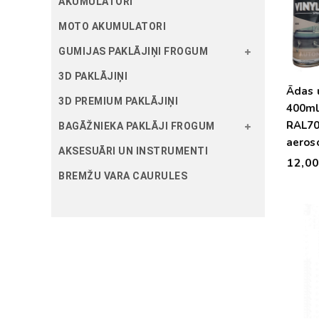
AKUMULATORI
MOTO AKUMULATORI
GUMIJAS PAKLĀJIŅI FROGUM
3D PAKLĀJIŅI
Ādas u
3D PREMIUM PAKLĀJIŅI
400ml
RAL70
BAGĀŽNIEKA PAKLĀJI FROGUM
aeroso
AKSESUĀRI UN INSTRUMENTI
krāsa 
12,0
māksl.
BREMŽU VARA CAURULES
un PV