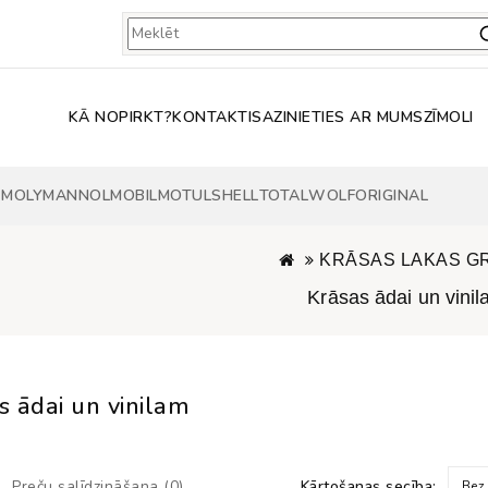
KĀ NOPIRKT?
KONTAKTI
SAZINIETIES AR MUMS
ZĪMOLI
 MOLY
MANNOL
MOBIL
MOTUL
SHELL
TOTAL
WOLF
ORIGINAL
KRĀSAS LAKAS G
Krāsas ādai un vini
s ādai un vinilam
Preču salīdzināšana (0)
Kārtošanas secība:
Bez