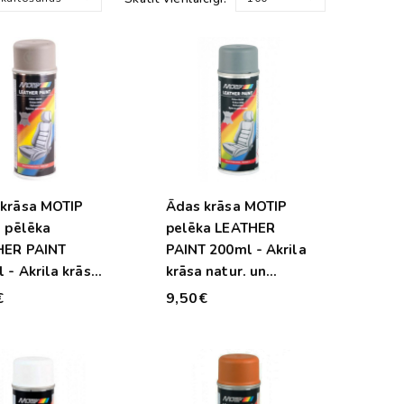
krāsa MOTIP
Ādas krāsa MOTIP
i pēlēka
pelēka LEATHER
HER PAINT
PAINT 200ml - Akrila
 - Akrila krāsa
krāsa natur. un
. un māksl. ādai
māksl. ādai - vinilam
€
9,50€
ilam un PVC
un PVC