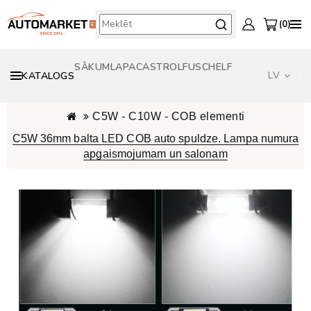
0
SĀKUMLAPA
CASTROL
FUSCH
ELF
LV
KATALOGS
C5W - C10W - COB elementi
C5W 36mm balta LED COB auto spuldze. Lampa numura
apgaismojumam un salonam