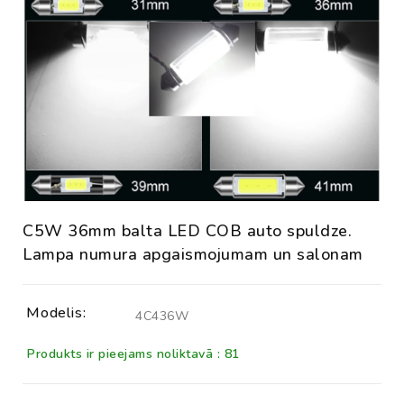
C5W 36mm balta LED COB auto spuldze.
Lampa numura apgaismojumam un salonam
Modelis:
4C436W
Produkts ir pieejams noliktavā : 81