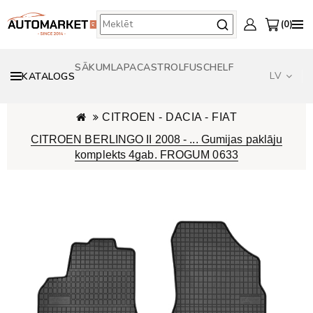
0
SĀKUMLAPA
CASTROL
FUSCH
ELF
LV
KATALOGS
CITROEN - DACIA - FIAT
CITROEN BERLINGO II 2008 - ... Gumijas paklāju
komplekts 4gab. FROGUM 0633