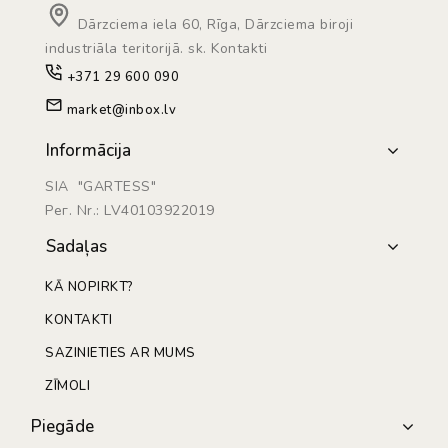
Dārzciema iela 60, Rīga, Dārzciema biroji
industriāla teritorijā. sk. Kontakti
+371 29 600 090
market@inbox.lv
Informācija
SIA "GARTESS"
Рег. Nr.: LV40103922019
Sadaļas
KĀ NOPIRKT?
KONTAKTI
SAZINIETIES AR MUMS
ZĪMOLI
Piegāde