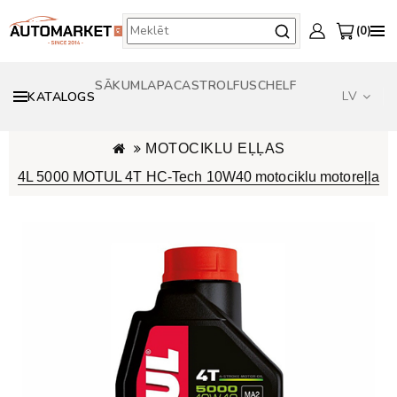
0
SĀKUMLAPA
CASTROL
FUSCH
ELF
LV
KATALOGS
MOTOCIKLU EĻĻAS
4L 5000 MOTUL 4T HC-Tech 10W40 motociklu motoreļļa