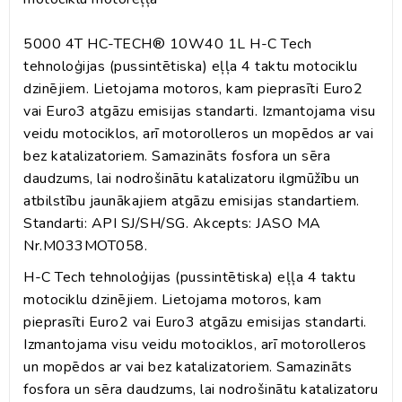
5000 4T HC-TECH® 10W40 1L H-C Tech
tehnoloģijas (pussintētiska) eļļa 4 taktu motociklu
dzinējiem. Lietojama motoros, kam pieprasīti Euro2
vai Euro3 atgāzu emisijas standarti. Izmantojama visu
veidu motociklos, arī motorolleros un mopēdos ar vai
bez katalizatoriem. Samazināts fosfora un sēra
daudzums, lai nodrošinātu katalizatoru ilgmūžību un
atbilstību jaunākajiem atgāzu emisijas standartiem.
Standarti: API SJ/SH/SG. Akcepts: JASO MA
Nr.M033MOT058.
H-C Tech tehnoloģijas (pussintētiska) eļļa 4 taktu
motociklu dzinējiem. Lietojama motoros, kam
pieprasīti Euro2 vai Euro3 atgāzu emisijas standarti.
Izmantojama visu veidu motociklos, arī motorolleros
un mopēdos ar vai bez katalizatoriem. Samazināts
fosfora un sēra daudzums, lai nodrošinātu katalizatoru