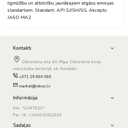
ilgmūžību un atbilstību jaunākajiem atgāzu emisijas
standartiem. Standarti: API SJ/SH/SG. Akcepts:
JASO MA2
Kontakti
Dārzciema iela 60, Rīga, Dārzciema biroji
industriāla teritorijā. sk. Kontakti
+371 29 600 090
market@inbox.lv
Informācija
SIA "GARTESS"
Рег. Nr.: LV40103922019
Sadaļas