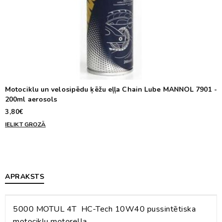
Motociklu un velosipēdu ķēžu eļļa Chain Lube MANNOL 7901 -
200ml aerosols
3,80€
IELIKT GROZĀ
APRAKSTS
5000 MOTUL 4T HC-Tech 10W40 pussintētiska
motociklu motoreļļa