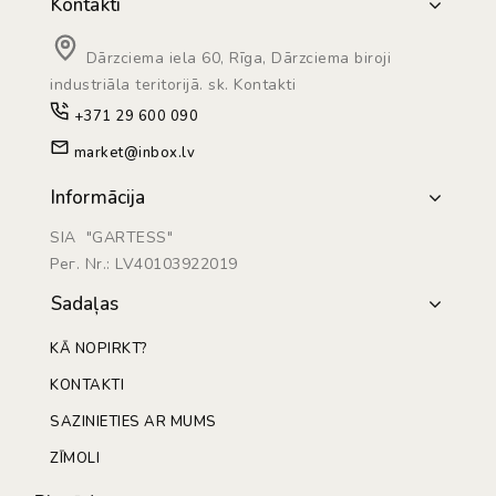
Kontakti
Dārzciema iela 60, Rīga, Dārzciema biroji
industriāla teritorijā. sk. Kontakti
+371 29 600 090
market@inbox.lv
Informācija
SIA "GARTESS"
Рег. Nr.: LV40103922019
Sadaļas
KĀ NOPIRKT?
KONTAKTI
SAZINIETIES AR MUMS
ZĪMOLI