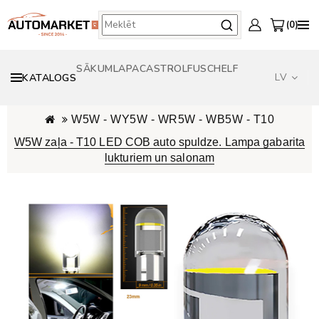
0
SĀKUMLAPA
CASTROL
FUSCH
ELF
LV
KATALOGS
W5W - WY5W - WR5W - WB5W - T10
W5W zaļa - T10 LED COB auto spuldze. Lampa gabarita
lukturiem un salonam