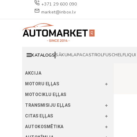
+371 29 600 090
market@inbox.lv
SĀKUMLAPA
CASTROL
FUSCH
ELF
LIQUI
KATALOGS
AKCIJA
MOTORU EĻĻAS
MOTOCIKLU EĻĻAS
TRANSMISIJU EĻĻAS
CITAS EĻĻAS
AUTOKOSMĒTIKA