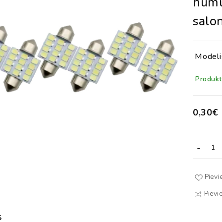
numu
salo
Modeli
Produkts
0,30€
Pievi
Pievi
S