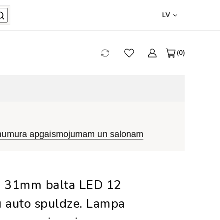
LV
0
 numura apgaismojumam un salonam
31mm balta LED 12
u auto spuldze. Lampa