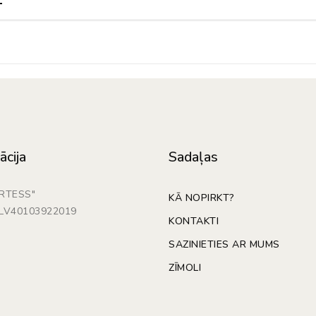
ācija
Sadaļas
ARTESS"
KĀ NOPIRKT?
: LV40103922019
KONTAKTI
SAZINIETIES AR MUMS
ZĪMOLI