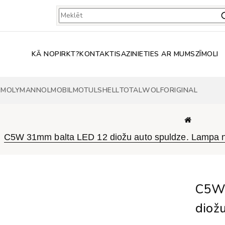
KĀ NOPIRKT?
KONTAKTI
SAZINIETIES AR MUMS
ZĪMOLI
 MOLY
MANNOL
MOBIL
MOTUL
SHELL
TOTAL
WOLF
ORIGINAL
C5W 31mm balta LED 12 diožu auto spuldze. Lampa
C5W 
diož