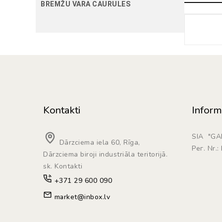
BREMŽU VARA CAURULES
Kontakti
Inform
SIA "G
Dārzciema iela 60, Rīga,
Рег. Nr.
Dārzciema biroji industriāla teritorijā.
sk. Kontakti
+371 29 600 090
market@inbox.lv