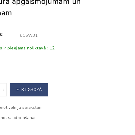
ra apgaismojumam un
nam
s:
8C5W31
 ir pieejams noliktavā : 12
IELIKT GROZĀ
enot vēlmju sarakstam
enot salīdzināšanai