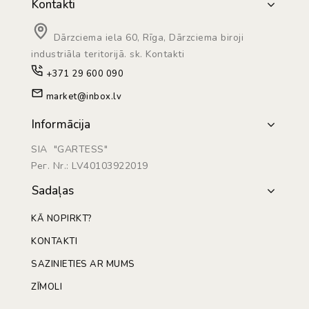
Kontakti
Dārzciema iela 60, Rīga, Dārzciema biroji
industriāla teritorijā. sk. Kontakti
+371 29 600 090
market@inbox.lv
Informācija
SIA "GARTESS"
Рег. Nr.: LV40103922019
Sadaļas
KĀ NOPIRKT?
KONTAKTI
SAZINIETIES AR MUMS
ZĪMOLI