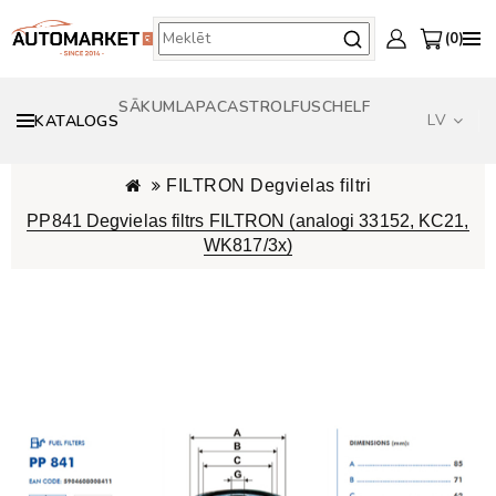
0
SĀKUMLAPA
CASTROL
FUSCH
ELF
LV
KATALOGS
FILTRON Degvielas filtri
PP841 Degvielas filtrs FILTRON (analogi 33152, KC21,
WK817/3x)