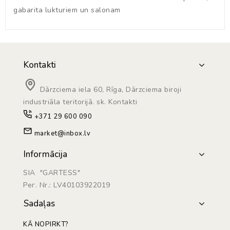
gabarita lukturiem un salonam
Kontakti
Dārzciema iela 60, Rīga, Dārzciema biroji
industriāla teritorijā. sk. Kontakti
+371 29 600 090
market@inbox.lv
Informācija
SIA "GARTESS"
Рег. Nr.: LV40103922019
Sadaļas
KĀ NOPIRKT?