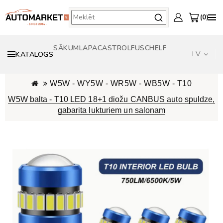
0
SĀKUMLAPA
CASTROL
FUSCH
ELF
LV
KATALOGS
W5W - WY5W - WR5W - WB5W - T10
W5W balta - T10 LED 18+1 diožu CANBUS auto spuldze,
gabarita lukturiem un salonam