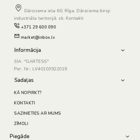
Dārzciema iela 60, Rīga, Dārzciema biroji
industriāla teritorijā. sk. Kontakti
+371 29 600 090
market@inbox.lv
Informācija
SIA "GARTESS"
Рег. Nr.: LV40103922019
Sadaļas
KĀ NOPIRKT?
KONTAKTI
SAZINIETIES AR MUMS
ZĪMOLI
Piegāde