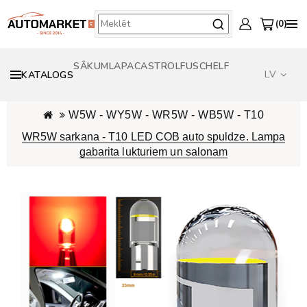
0
SĀKUMLAPA
CASTROL
FUSCH
ELF
LV
KATALOGS
W5W - WY5W - WR5W - WB5W - T10
WR5W sarkana - T10 LED COB auto spuldze. Lampa
gabarita lukturiem un salonam