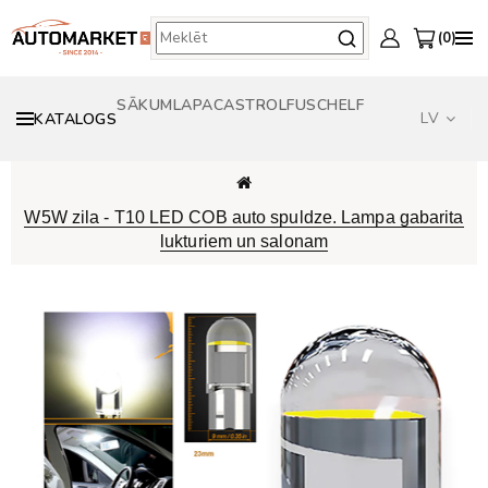
0
SĀKUMLAPA
CASTROL
FUSCH
ELF
LV
KATALOGS
W5W zila - T10 LED COB auto spuldze. Lampa gabarita
lukturiem un salonam