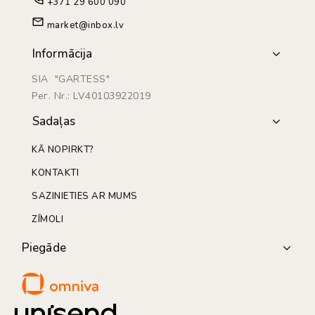
+371 29 600 090
market@inbox.lv
Informācija
SIA "GARTESS"
Рег. Nr.: LV40103922019
Sadaļas
KĀ NOPIRKT?
KONTAKTI
SAZINIETIES AR MUMS
ZĪMOLI
Piegāde